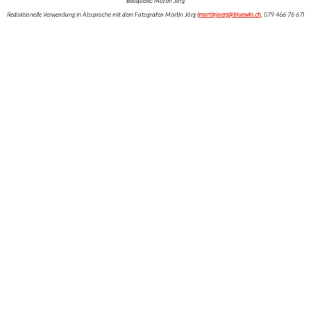
Bildquelle: Martin Jörg
Redaktionelle Verwendung in Absprache mit dem Fotografen Martin Jörg (
martinjoerg@bluewin.ch
, 079 466 76 67)