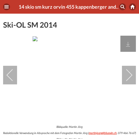
14 skio sm kurz orvin 455 kappenberger andrin
Ski-OL SM 2014
Bildquelle: Martin Jörg
Redaktionelle Verwendung in Absprache mit dem Fotografen Martin Jörg (
martinjoerg@bluewin.ch
, 079 466 76 67)