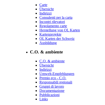
Carte
Übersicht
Indirizzi
Consulenti per la carta
Incontri rilevatori
Regolamento carte
Herstellung von OL Karten
Kartenprojekte
OL Karten der Schweiz
Ausbildung
C.O. & ambiente
C.O. & ambiente
Übersicht
Indirizzi
Umwelt-Empfehlungen
Premio eco - C.O.
Responsabili regionali
Gruppi di lavoro
Documentazione
Pubblicazioni
Links