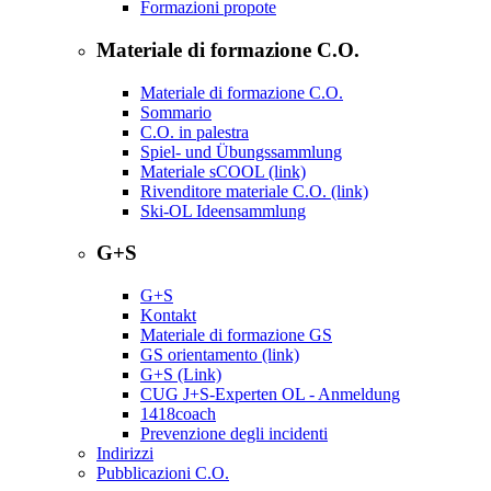
Formazioni propote
Materiale di formazione C.O.
Materiale di formazione C.O.
Sommario
C.O. in palestra
Spiel- und Übungssammlung
Materiale sCOOL (link)
Rivenditore materiale C.O. (link)
Ski-OL Ideensammlung
G+S
G+S
Kontakt
Materiale di formazione GS
GS orientamento (link)
G+S (Link)
CUG J+S-Experten OL - Anmeldung
1418coach
Prevenzione degli incidenti
Indirizzi
Pubblicazioni C.O.