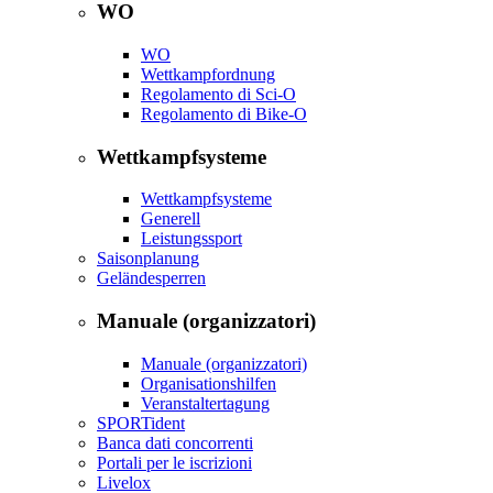
WO
WO
Wettkampfordnung
Regolamento di Sci-O
Regolamento di Bike-O
Wettkampfsysteme
Wettkampfsysteme
Generell
Leistungssport
Saisonplanung
Geländesperren
Manuale (organizzatori)
Manuale (organizzatori)
Organisationshilfen
Veranstaltertagung
SPORTident
Banca dati concorrenti
Portali per le iscrizioni
Livelox