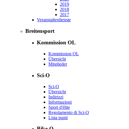
2019
2018
2017
Veranstalterdienste
Breitensport
Kommission OL
Kommission OL
Übersicht
Mitglieder
Sci-O
Sci-O
Übersicht
Indirizzi
Informazioni
Sport d'élite
Regolamento di Sci-O
Lista punti
Bike-O