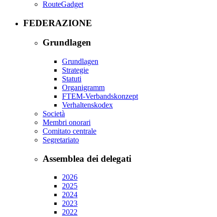
RouteGadget
FEDERAZIONE
Grundlagen
Grundlagen
Strategie
Statuti
Organigramm
FTEM-Verbandskonzept
Verhaltenskodex
Società
Membri onorari
Comitato centrale
Segretariato
Assemblea dei delegati
2026
2025
2024
2023
2022