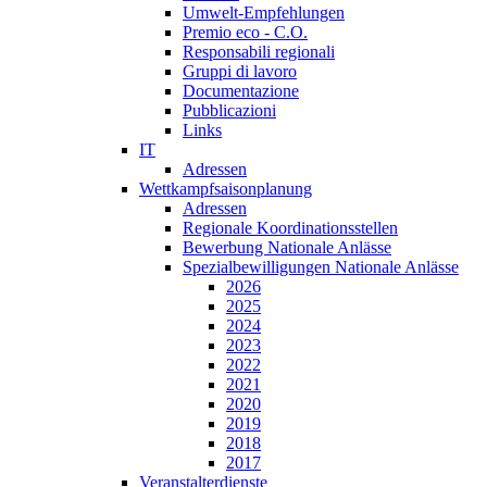
Umwelt-Empfehlungen
Premio eco - C.O.
Responsabili regionali
Gruppi di lavoro
Documentazione
Pubblicazioni
Links
IT
Adressen
Wettkampfsaisonplanung
Adressen
Regionale Koordinationsstellen
Bewerbung Nationale Anlässe
Spezialbewilligungen Nationale Anlässe
2026
2025
2024
2023
2022
2021
2020
2019
2018
2017
Veranstalterdienste