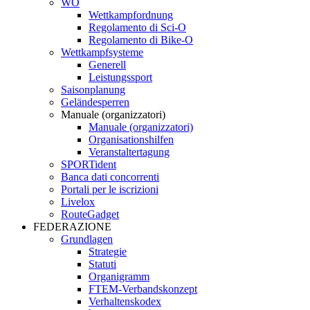
WO
Wettkampfordnung
Regolamento di Sci-O
Regolamento di Bike-O
Wettkampfsysteme
Generell
Leistungssport
Saisonplanung
Geländesperren
Manuale (organizzatori)
Manuale (organizzatori)
Organisationshilfen
Veranstaltertagung
SPORTident
Banca dati concorrenti
Portali per le iscrizioni
Livelox
RouteGadget
FEDERAZIONE
Grundlagen
Strategie
Statuti
Organigramm
FTEM-Verbandskonzept
Verhaltenskodex