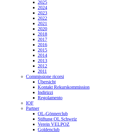
2025
2024
2023
2022
2021
2020
2018
2017
2016
2015
2014
2013
2012
2011
Commissione ricorsi
Übersicht
Kontakt Rekurskommission
Indirizzi
Regolamento
IOF
Partner
OL-Gönnerclub
Stiftung OL Schweiz
Verein VELPOZ
Goldenclub