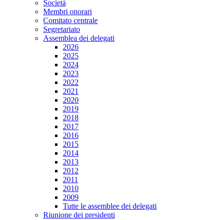
Società
Membri onorari
Comitato centrale
Segretariato
Assemblea dei delegati
2026
2025
2024
2023
2022
2021
2020
2019
2018
2017
2016
2015
2014
2013
2012
2011
2010
2009
Tutte le assemblee dei delegati
Riunione dei presidenti