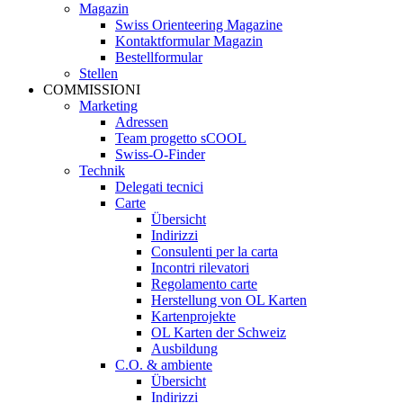
Magazin
Swiss Orienteering Magazine
Kontaktformular Magazin
Bestellformular
Stellen
COMMISSIONI
Marketing
Adressen
Team progetto sCOOL
Swiss-O-Finder
Technik
Delegati tecnici
Carte
Übersicht
Indirizzi
Consulenti per la carta
Incontri rilevatori
Regolamento carte
Herstellung von OL Karten
Kartenprojekte
OL Karten der Schweiz
Ausbildung
C.O. & ambiente
Übersicht
Indirizzi