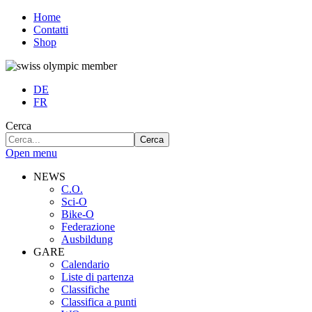
Home
Contatti
Shop
DE
FR
Cerca
Cerca
Open menu
NEWS
C.O.
Sci-O
Bike-O
Federazione
Ausbildung
GARE
Calendario
Liste di partenza
Classifiche
Classifica a punti