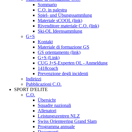
Sommario
C.O. in palestra
Spiel- und Übungssammlung
Materiale sCOOL (link)
Rivenditore materiale C.O. (link)
Ski-OL Ideensammlung
G+S
Kontakt
Materiale di formazione GS
GS orientamento (link)
G+S (Link)
CUG J+S-Experten OL - Anmeldung
1418coach
Prevenzione degli incidenti
Indirizzi
Pubblicazioni C.O.
SPORT D'ELITE
C.O.
Übersicht
Squadre nazionali
Allenatori
Leistungszentren NLZ
Swiss Orienteering Grand Slam
Programma annuale
Documenti