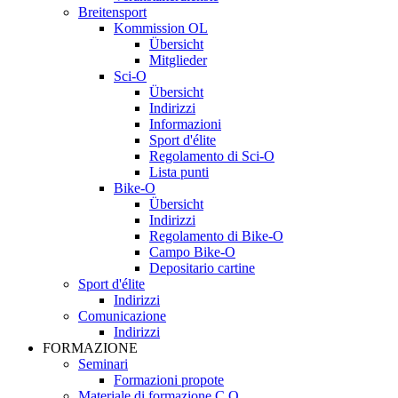
Breitensport
Kommission OL
Übersicht
Mitglieder
Sci-O
Übersicht
Indirizzi
Informazioni
Sport d'élite
Regolamento di Sci-O
Lista punti
Bike-O
Übersicht
Indirizzi
Regolamento di Bike-O
Campo Bike-O
Depositario cartine
Sport d'élite
Indirizzi
Comunicazione
Indirizzi
FORMAZIONE
Seminari
Formazioni propote
Materiale di formazione C.O.