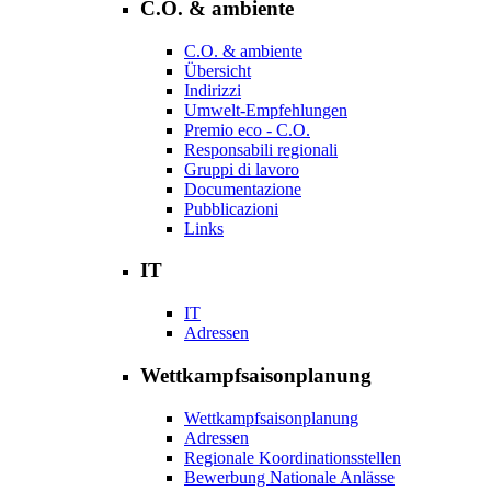
C.O. & ambiente
C.O. & ambiente
Übersicht
Indirizzi
Umwelt-Empfehlungen
Premio eco - C.O.
Responsabili regionali
Gruppi di lavoro
Documentazione
Pubblicazioni
Links
IT
IT
Adressen
Wettkampfsaisonplanung
Wettkampfsaisonplanung
Adressen
Regionale Koordinationsstellen
Bewerbung Nationale Anlässe