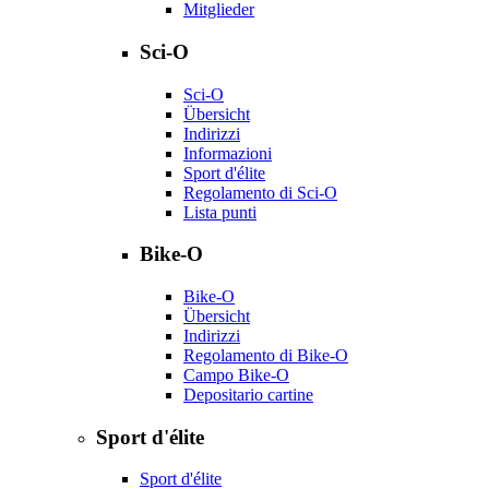
Mitglieder
Sci-O
Sci-O
Übersicht
Indirizzi
Informazioni
Sport d'élite
Regolamento di Sci-O
Lista punti
Bike-O
Bike-O
Übersicht
Indirizzi
Regolamento di Bike-O
Campo Bike-O
Depositario cartine
Sport d'élite
Sport d'élite