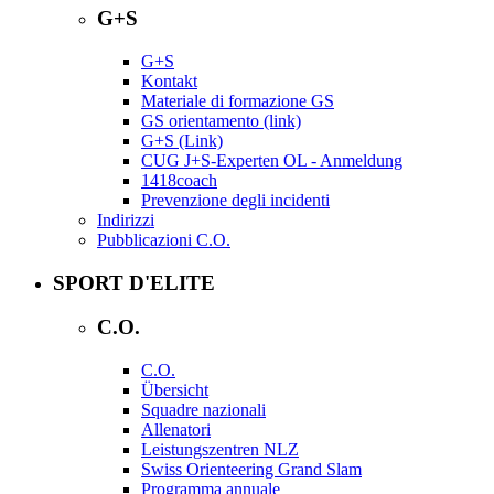
G+S
G+S
Kontakt
Materiale di formazione GS
GS orientamento (link)
G+S (Link)
CUG J+S-Experten OL - Anmeldung
1418coach
Prevenzione degli incidenti
Indirizzi
Pubblicazioni C.O.
SPORT D'ELITE
C.O.
C.O.
Übersicht
Squadre nazionali
Allenatori
Leistungszentren NLZ
Swiss Orienteering Grand Slam
Programma annuale