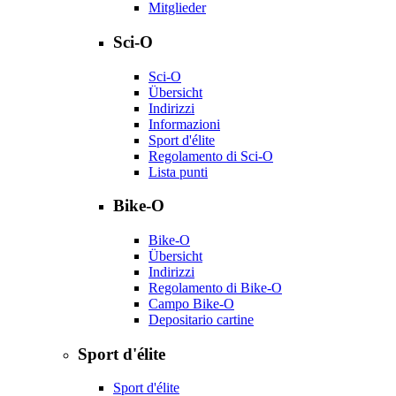
Mitglieder
Sci-O
Sci-O
Übersicht
Indirizzi
Informazioni
Sport d'élite
Regolamento di Sci-O
Lista punti
Bike-O
Bike-O
Übersicht
Indirizzi
Regolamento di Bike-O
Campo Bike-O
Depositario cartine
Sport d'élite
Sport d'élite