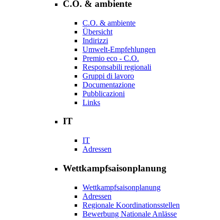
C.O. & ambiente
C.O. & ambiente
Übersicht
Indirizzi
Umwelt-Empfehlungen
Premio eco - C.O.
Responsabili regionali
Gruppi di lavoro
Documentazione
Pubblicazioni
Links
IT
IT
Adressen
Wettkampfsaisonplanung
Wettkampfsaisonplanung
Adressen
Regionale Koordinationsstellen
Bewerbung Nationale Anlässe