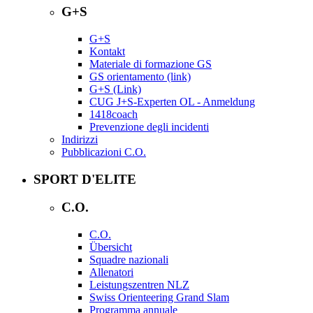
G+S
G+S
Kontakt
Materiale di formazione GS
GS orientamento (link)
G+S (Link)
CUG J+S-Experten OL - Anmeldung
1418coach
Prevenzione degli incidenti
Indirizzi
Pubblicazioni C.O.
SPORT D'ELITE
C.O.
C.O.
Übersicht
Squadre nazionali
Allenatori
Leistungszentren NLZ
Swiss Orienteering Grand Slam
Programma annuale