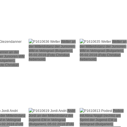
Wetter an
Wetter an
der Mitteldistanz der Junioren-
der Mitteldistanz der Junioren-
WM in Velingrad (Bulgarien),
WM in Velingrad (Bulgarien),
anner an der
05.02.2018 (Foto Christian
05.02.2018 (Foto Christian
 der Junioren-WM
Aebersold)
Aebersold)
Bulgarien),
to Christian
Andri
Podest
 der Mitteldistanz
Jordi an der Mitteldistanz der
mit Alina Niggli (rechts) am
 in Velingrad
Jugend-EM in Velingrad
Sprint der Jugend-EM in
5.02.2018 (Foto
(Bulgarien), 05.02.2018 (Foto
Velingrad (Bulgarien),