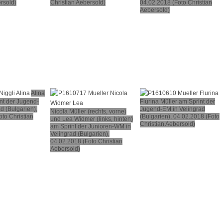
rsold)
Christian Aebersold)
04.02.2018 (Foto Christian
Aebersold)
Alina
nt der Jugend-
Flurina Müller am Sprint der
d (Bulgarien),
Jugend-EM in Velingrad
Nicola Müller (rechts, vorne)
to Christian
(Bulgarien), 04.02.2018 (Foto
und Lea Widmer (links, hinten)
Christian Aebersold)
am Sprint der Junioren-WM in
Velingrad (Bulgarien),
04.02.2018 (Foto Christian
Aebersold)