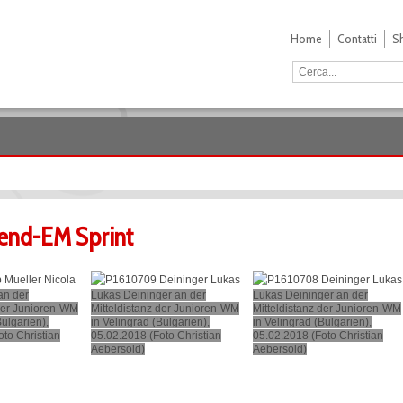
Home
Contatti
S
end-EM Sprint
an der
Lukas Deininger an der
Lukas Deininger an der
 der Junioren-WM
Mitteldistanz der Junioren-WM
Mitteldistanz der Junioren-WM
Bulgarien),
in Velingrad (Bulgarien),
in Velingrad (Bulgarien),
to Christian
05.02.2018 (Foto Christian
05.02.2018 (Foto Christian
Aebersold)
Aebersold)