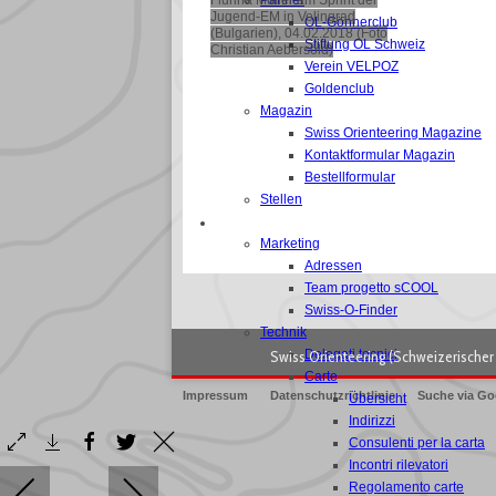
Flurina Müller am Sprint der
Partner
Jugend-EM in Velingrad
OL-Gönnerclub
(Bulgarien), 04.02.2018 (Foto
Stiftung OL Schweiz
Christian Aebersold)
Verein VELPOZ
Goldenclub
Magazin
Swiss Orienteering Magazine
Kontaktformular Magazin
Bestellformular
Stellen
COMMISSIONI
Marketing
Adressen
Team progetto sCOOL
Swiss-O-Finder
Technik
Swiss Orienteering (Schweizerischer 
Delegati tecnici
Carte
Impressum
Datenschutzrichtlinie
Suche via Go
Übersicht
Indirizzi
Consulenti per la carta
Incontri rilevatori
Regolamento carte