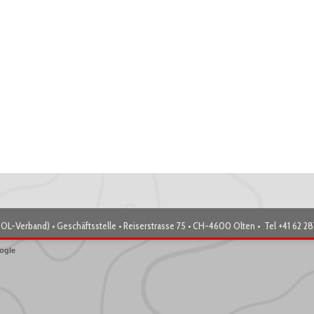
OL-Verband) • Geschäftsstelle • Reiserstrasse 75 • CH-4600 Olten • Tel +41 62 2
ogle