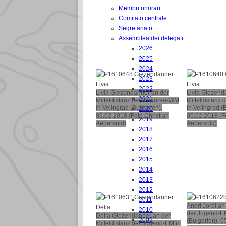
Membri onorari
Comitato centrale
Segretariato
Assemblea dei delegati
2026
2025
2024
2023
2022
Livia Giezendanner an der
Livia Giezend
2021
Mitteldistanz der Junioren-WM
Mitteldistanz
in Velingrad (Bulgarien),
in Velingrad (
2020
05.02.2018 (Foto Christian
05.02.2018 (Fo
2019
Aebersold)
Aebersold)
2018
2017
2016
2015
2014
2013
2012
2011
Andri Jordi an
2010
der Jugend-EM
Delia Giezendanner an der
2009
(Bulgarien), 0
Mitteldistanz der Jugend-EM in