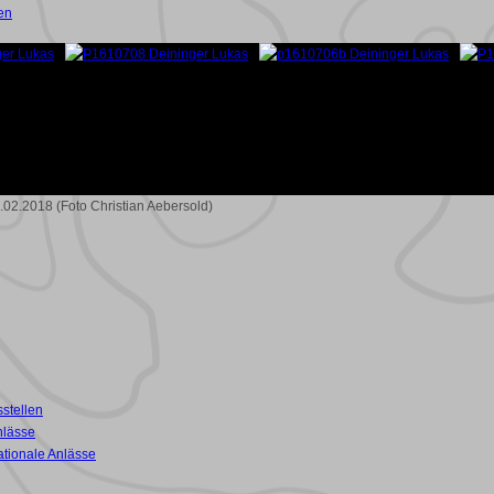
en
.02.2018 (Foto Christian Aebersold)
stellen
nlässe
ationale Anlässe