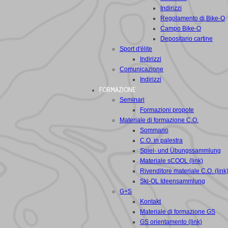
Indirizzi
Regolamento di Bike-O
Campo Bike-O
Depositario cartine
Sport d'élite
Indirizzi
Comunicazione
Indirizzi
FORMAZIONE
Seminari
Formazioni propote
Materiale di formazione C.O.
Sommario
C.O. in palestra
Spiel- und Übungssammlung
Materiale sCOOL (link)
Rivenditore materiale C.O. (link
Ski-OL Ideensammlung
G+S
Kontakt
Materiale di formazione GS
GS orientamento (link)