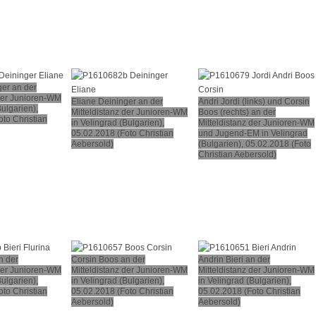
ger an der
 der Junioren-WM
Eliane Deininger an der
Andri Jordi (links) und Corsin
Bulgarien),
Mitteldistanz der Junioren-WM
Boos (rechts) an der
to Christian
in Velingrad (Bulgarien),
Mitteldistanz der Junioren-WM
05.02.2018 (Foto Christian
und Jugend-EM in Velingrad
Aebersold)
(Bulgarien), 05.02.2018 (Foto
Christian Aebersold)
n der
Corsin Boos an der
Andrin Bieri an der
 der Junioren-WM
Mitteldistanz der Junioren-WM
Mitteldistanz der Junioren-WM
Bulgarien),
in Velingrad (Bulgarien),
in Velingrad (Bulgarien),
to Christian
05.02.2018 (Foto Christian
05.02.2018 (Foto Christian
Aebersold)
Aebersold)