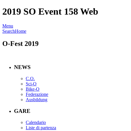
2019 SO Event 158 Web
Menu
Search
Home
O-Fest 2019
NEWS
C.O.
Sci-O
Bike-O
Federazione
Ausbildung
GARE
Calendario
Liste di partenza