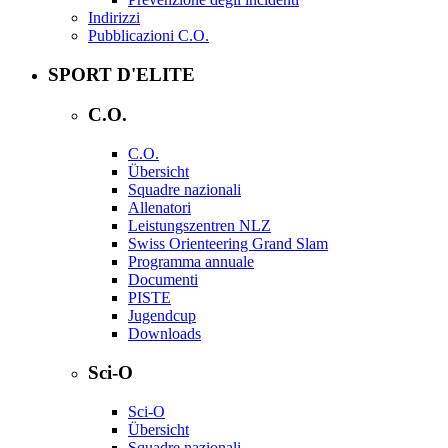
Indirizzi
Pubblicazioni C.O.
SPORT D'ELITE
C.O.
C.O.
Übersicht
Squadre nazionali
Allenatori
Leistungszentren NLZ
Swiss Orienteering Grand Slam
Programma annuale
Documenti
PISTE
Jugendcup
Downloads
Sci-O
Sci-O
Übersicht
Squadre nazionali