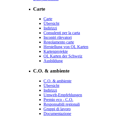
Carte
Carte
Übersicht
Indirizzi
Consulenti per la carta
Incontri rilevatori
Regolamento carte
Herstellung von OL Karten
Kartenprojekte
OL Karten der Schweiz
Ausbildung
C.O. & ambiente
C.O. & ambiente
Übersicht
Indirizzi
Umwelt-Empfehlungen
Premio eco - C.O.
Responsabili regionali
Gruppi di lavoro
Documentazione