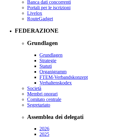
Banca dati concorrenti
Portali per le iscrizioni
Livelox
RouteGadget
FEDERAZIONE
Grundlagen
Grundlagen
Strategie
Statuti
Organigramm
FTEM-Verbandskonzept
Verhaltenskodex
Società
Membri onorari
Comitato centrale
Segretariato
Assemblea dei delegati
2026
2025