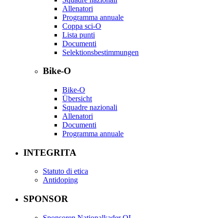
Allenatori
Programma annuale
Coppa sci-O
Lista punti
Documenti
Selektionsbestimmungen
Bike-O
Bike-O
Übersicht
Squadre nazionali
Allenatori
Documenti
Programma annuale
INTEGRITA
Statuto di etica
Antidoping
SPONSOR
Sponsoren Nationalkader OL