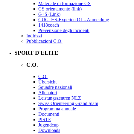
Materiale di formazione GS
GS orientamento (link)
G+S (Link)
CUG J+S-Experten OL - Anmeldung
1418coach
Prevenzione degli incidenti
Indirizzi
Pubblicazioni C.O.
SPORT D'ELITE
C.O.
C.O.
Übersicht
Squadre nazionali
Allenatori
Leistungszentren NLZ
Swiss Orienteering Grand Slam
Programma annuale
Documenti
PISTE
Jugendcup
Downloads