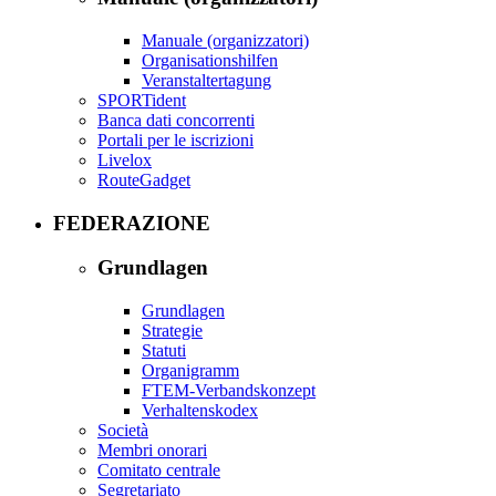
Manuale (organizzatori)
Organisationshilfen
Veranstaltertagung
SPORTident
Banca dati concorrenti
Portali per le iscrizioni
Livelox
RouteGadget
FEDERAZIONE
Grundlagen
Grundlagen
Strategie
Statuti
Organigramm
FTEM-Verbandskonzept
Verhaltenskodex
Società
Membri onorari
Comitato centrale
Segretariato