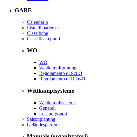
GARE
Calendario
Liste di partenza
Classifiche
Classifica a punti
WO
WO
Wettkampfordnung
Regolamento di Sci-O
Regolamento di Bike-O
Wettkampfsysteme
Wettkampfsysteme
Generell
Leistungssport
Saisonplanung
Geländesperren
Manuale (organizzatori)