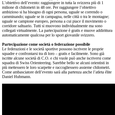
L’obiettivo dell’evento: raggiungere in tutta la svizzera più di 1
milione di chilometri in 48 ore. Per raggiungere l’obiettivo
ambizioso si ha bisogno di ogni persona, uguale se correndo o
camminando; uguale se in campagna, nelle città o tra le montagne;
uguale se campione europeo, persona a cui piace il movimento o
corridore saltuario. Tutti si muovono individualmente ma sono
collegati virtualmente. La partecipazione è gratis e muove addirittura
automaticamente qualcosa per lo sport giovanile svizzero.
Partecipazione come società o federazione possibile
Le federazioni e le società sportive possono iscrivere le proprie
squadre e confrontarsi tra di loro – gratis e facilmente. Sono già
iscritte alcune società di C.O. e chi vuole può anche iscriversi come
squadra di Swiss Orienteering. Sarebbe bello se alcuni orientisti in
più mettessero le loro scarpette e raccogliessero assieme chilometri.
Come ambasciatore dell’evento sarà alla partenza anche l’atleta élite
Daniel Hubmann.