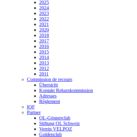
2025
2024
2023
2022
2021
2020
2018
2017
2016
2015
2014
2013
2012
2011
Commission de recours
Übersicht
Kontakt Rekurskommission
Adresses
Règlement
IOF
Partner
OL-Gönnerclub
Stiftung OL Schweiz
Verein VELPOZ
Goldenclub