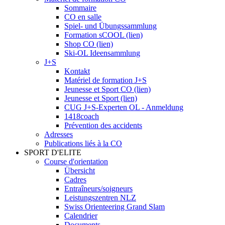
Sommaire
CO en salle
Spiel- und Übungssammlung
Formation sCOOL (lien)
Shop CO (lien)
Ski-OL Ideensammlung
J+S
Kontakt
Matériel de formation J+S
Jeunesse et Sport CO (lien)
Jeunesse et Sport (lien)
CUG J+S-Experten OL - Anmeldung
1418coach
Prévention des accidents
Adresses
Publications liés à la CO
SPORT D'ELITE
Course d'orientation
Übersicht
Cadres
Entraîneurs/soigneurs
Leistungszentren NLZ
Swiss Orienteering Grand Slam
Calendrier
Documents