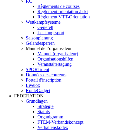
RC
Règlements de courses
Règlement orientation à ski
Règlement VTT-Orientation
Wettkampfsysteme
Generell
Leistungssport
Saisonplanung
Geländesperren
Manuel de l’organisateur
Manuel (organisateur)
Organisationshilfen
Veranstaltertagung
SPORTident
Données des coureurs
Portail d'inscription
Livelox
RouteGadget
FEDERATION
Grundlagen
Strategie
Statuts
Organigramm
FTEM-Verbandskonzept
Verhaltenskodex