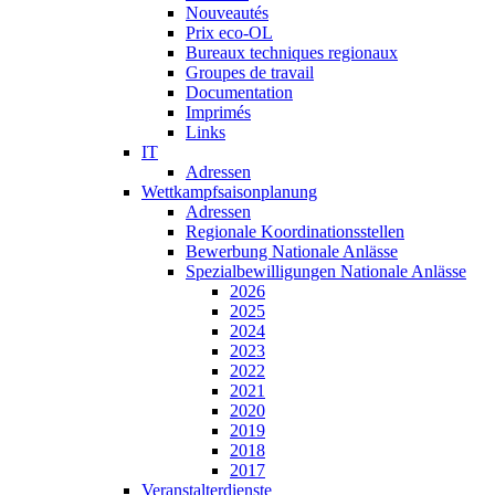
Nouveautés
Prix eco-OL
Bureaux techniques regionaux
Groupes de travail
Documentation
Imprimés
Links
IT
Adressen
Wettkampfsaisonplanung
Adressen
Regionale Koordinationsstellen
Bewerbung Nationale Anlässe
Spezialbewilligungen Nationale Anlässe
2026
2025
2024
2023
2022
2021
2020
2019
2018
2017
Veranstalterdienste