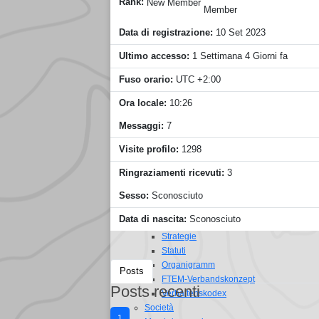
Rank:
New Member
Wettkampfsysteme
Generell
Data di registrazione:
10 Set 2023
Leistungssport
Saisonplanung
Ultimo accesso:
1 Settimana 4 Giorni fa
Geländesperren
Fuso orario:
UTC +2:00
Manuale (organizzatori)
Manuale (organizzatori)
Ora locale:
10:26
Organisationshilfen
Veranstaltertagung
Messaggi:
7
SPORTident
Visite profilo:
1298
Banca dati concorrenti
Portali per le iscrizioni
Ringraziamenti ricevuti:
3
Livelox
RouteGadget
Sesso:
Sconosciuto
FEDERAZIONE
Data di nascita:
Sconosciuto
Grundlagen
Strategie
Statuti
Organigramm
Posts
FTEM-Verbandskonzept
Posts recenti
Verhaltenskodex
Società
1