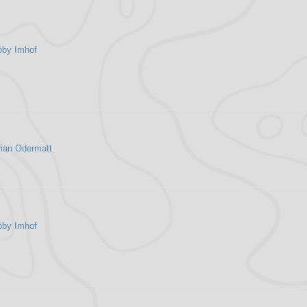
öby Imhof
rian Odermatt
öby Imhof