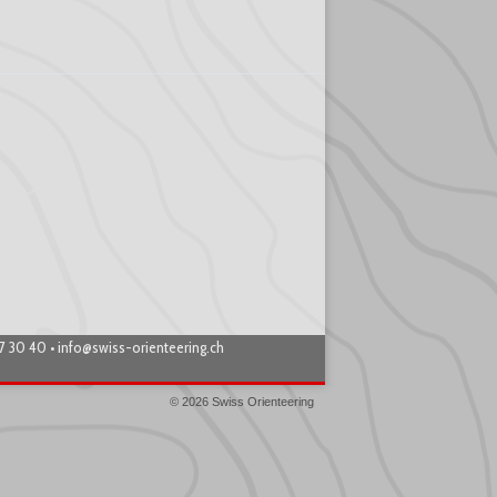
87 30 40 •
info@swiss-orienteering.ch
© 2026 Swiss Orienteering