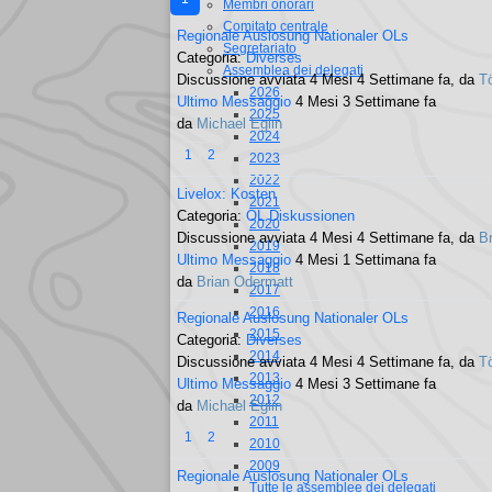
Membri onorari
Comitato centrale
Regionale Auslosung Nationaler OLs
Segretariato
Categoria:
Diverses
Assemblea dei delegati
Discussione avviata 4 Mesi 4 Settimane fa, da
T
2026
Ultimo Messaggio
4 Mesi 3 Settimane fa
2025
da
Michael Eglin
2024
1
2
2023
2022
Livelox: Kosten
2021
Categoria:
OL Diskussionen
2020
Discussione avviata 4 Mesi 4 Settimane fa, da
B
2019
Ultimo Messaggio
4 Mesi 1 Settimana fa
2018
da
Brian Odermatt
2017
2016
Regionale Auslosung Nationaler OLs
2015
Categoria:
Diverses
2014
Discussione avviata 4 Mesi 4 Settimane fa, da
T
2013
Ultimo Messaggio
4 Mesi 3 Settimane fa
2012
da
Michael Eglin
2011
1
2
2010
2009
Regionale Auslosung Nationaler OLs
Tutte le assemblee dei delegati