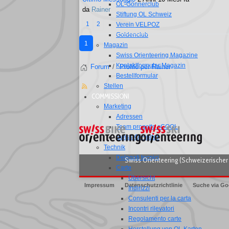
OL-Gönnerclub
da
Rainer
Stiftung OL Schweiz
1
2
Verein VELPOZ
Goldenclub
1
Magazin
Swiss Orienteering Magazine
Kontaktformular Magazin
Forum
Profilo per Rainer
Bestellformular
Stellen
COMMISSIONI
Marketing
Adressen
Team progetto sCOOL
Swiss-O-Finder
Technik
Delegati tecnici
Swiss Orienteering (Schweizerischer 
Carte
Übersicht
Impressum
Datenschutzrichtlinie
Suche via Go
Indirizzi
Consulenti per la carta
Incontri rilevatori
Regolamento carte