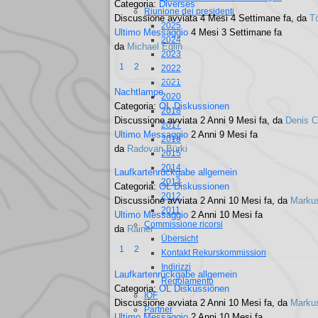
Categoria:
Diverses
Riunione dei presidenti
Discussione avviata 4 Mesi 4 Settimane fa, da
T
2025
Ultimo Messaggio
4 Mesi 3 Settimane fa
2024
da
Michael Eglin
2023
1
2
2022
2021
Nachtlampe
2020
Categoria:
OL Diskussionen
2018
Discussione avviata 2 Anni 9 Mesi fa, da
Denis 
2017
Ultimo Messaggio
2 Anni 9 Mesi fa
2016
da
Radovan Bürki
2015
2014
Laufkartenrückgabe allgemein
2013
Categoria:
OL Diskussionen
2012
Discussione avviata 2 Anni 10 Mesi fa, da
Marku
2011
Ultimo Messaggio
2 Anni 10 Mesi fa
Commissione ricorsi
da
Rainer
Übersicht
1
2
Kontakt Rekurskommission
Indirizzi
Laufkartenrückgabe allgemein
Regolamento
Categoria:
OL Diskussionen
IOF
Discussione avviata 2 Anni 10 Mesi fa, da
Marku
Partner
Ultimo Messaggio
2 Anni 10 Mesi fa