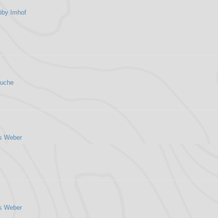
öby Imhof
Cuche
s Weber
s Weber