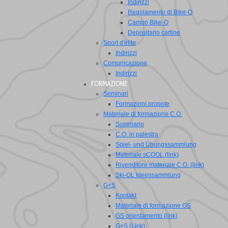
Indirizzi
Regolamento di Bike-O
Campo Bike-O
Depositario cartine
Sport d'élite
Indirizzi
Comunicazione
Indirizzi
FORMAZIONE
Seminari
Formazioni propote
Materiale di formazione C.O.
Sommario
C.O. in palestra
Spiel- und Übungssammlung
Materiale sCOOL (link)
Rivenditore materiale C.O. (link)
Ski-OL Ideensammlung
G+S
Kontakt
Materiale di formazione GS
GS orientamento (link)
G+S (Link)