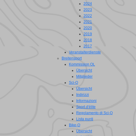
2024
2023
2022
2021
2020
2019
2018
2017
Veranstalterdienste
Breitensport
Kommission OL
Übersicht
Mitglieder
Sci-O
Übersicht
Indirizzi
Informazioni
Sport d'élite
Regolamento di Sci-O
Lista punti
Bike-O
Übersicht