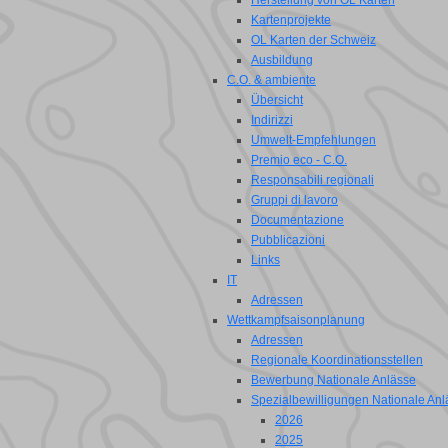
Herstellung von OL Karten
Kartenprojekte
OL Karten der Schweiz
Ausbildung
C.O. & ambiente
Übersicht
Indirizzi
Umwelt-Empfehlungen
Premio eco - C.O.
Responsabili regionali
Gruppi di lavoro
Documentazione
Pubblicazioni
Links
IT
Adressen
Wettkampfsaisonplanung
Adressen
Regionale Koordinationsstellen
Bewerbung Nationale Anlässe
Spezialbewilligungen Nationale Anl
2026
2025