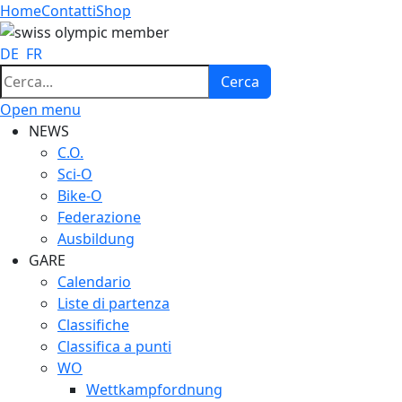
Home
Contatti
Shop
DE
FR
Cerca
Cerca
Open menu
NEWS
C.O.
Sci-O
Bike-O
Federazione
Ausbildung
GARE
Calendario
Liste di partenza
Classifiche
Classifica a punti
WO
Wettkampfordnung