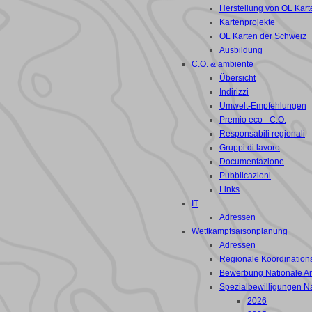
Herstellung von OL Kart
Kartenprojekte
OL Karten der Schweiz
Ausbildung
C.O. & ambiente
Übersicht
Indirizzi
Umwelt-Empfehlungen
Premio eco - C.O.
Responsabili regionali
Gruppi di lavoro
Documentazione
Pubblicazioni
Links
IT
Adressen
Wettkampfsaisonplanung
Adressen
Regionale Koordinations
Bewerbung Nationale A
Spezialbewilligungen N
2026