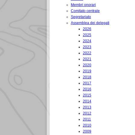
Membri onorari
Comitato centrale
Segretariato
Assemblea dei delegati
2026
2025
2024
2023
2022
2021
2020
2019
2018
2017
2016
2015
2014
2013
2012
2011
2010
2009