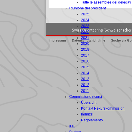
Tutte le assemblee dei delegati
Riunione dei presidenti
2025
2024
2023
Swiss Orienteering (Schweizerischer 
2022
2021
Impressum
Datenschutzrichtlinie
Suche via Go
2020
2018
2017
2016
2015
2014
2013
2012
2011
Commissione ricorsi
Übersicht
Kontakt Rekurskommission
Indirizzi
Regolamento
IOF