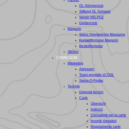
Partner
OL-Gönnerclub
Stiftung OL Schweiz
Verein VELPOZ
Goldenclub
Magazin
Swiss Orienteering Magazine
Kontaktformular Magazin
Bestellformular
Stellen
COMMISSIONI
Marketing
Adressen
Team progetto sCOOL
Swiss-O-Finder
Technik
Delegati tecnici
Carte
Übersicht
Indirizzi
Consulenti per la carta
Incontri rilevatori
Regolamento carte