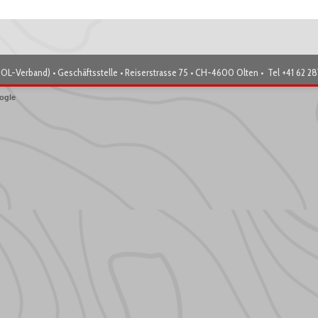
OL-Verband) • Geschäftsstelle • Reiserstrasse 75 • CH-4600 Olten • Tel +41 62 2
ogle