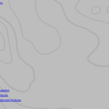
en
stellen
nlässe
ationale Anlässe