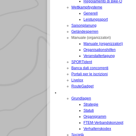
Regolamento di Bike-O
Wettkampfsysteme
Generell
Leistungssport
Saisonplanung
Geländesperren
Manuale (organizzatori)
Manuale (organizzatori)
Organisationshilfen
Veranstaltertagung
SPORTident
Banca dati concorrenti
Portali per le iscrizioni
Livelox
RouteGadget
FEDERAZIONE
Grundlagen
Strategie
Statuti
Organigramm
FTEM-Verbandskonzept
Verhaltenskodex
Società