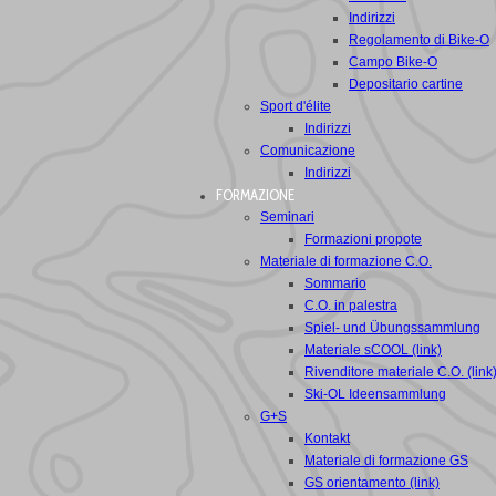
Indirizzi
Regolamento di Bike-O
Campo Bike-O
Depositario cartine
Sport d'élite
Indirizzi
Comunicazione
Indirizzi
FORMAZIONE
Seminari
Formazioni propote
Materiale di formazione C.O.
Sommario
C.O. in palestra
Spiel- und Übungssammlung
Materiale sCOOL (link)
Rivenditore materiale C.O. (link
Ski-OL Ideensammlung
G+S
Kontakt
Materiale di formazione GS
GS orientamento (link)