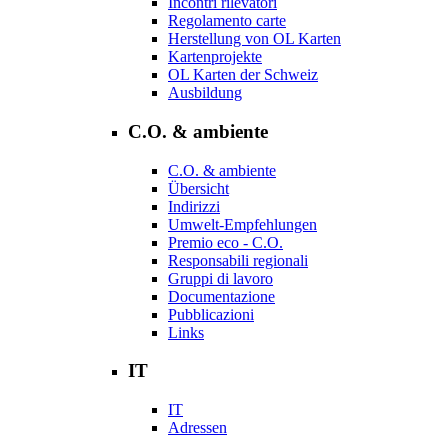
Incontri rilevatori
Regolamento carte
Herstellung von OL Karten
Kartenprojekte
OL Karten der Schweiz
Ausbildung
C.O. & ambiente
C.O. & ambiente
Übersicht
Indirizzi
Umwelt-Empfehlungen
Premio eco - C.O.
Responsabili regionali
Gruppi di lavoro
Documentazione
Pubblicazioni
Links
IT
IT
Adressen