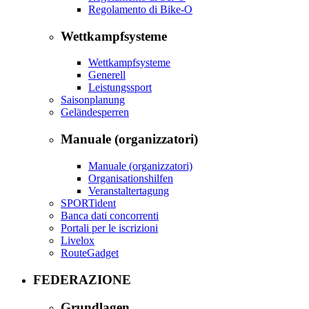
Regolamento di Bike-O
Wettkampfsysteme
Wettkampfsysteme
Generell
Leistungssport
Saisonplanung
Geländesperren
Manuale (organizzatori)
Manuale (organizzatori)
Organisationshilfen
Veranstaltertagung
SPORTident
Banca dati concorrenti
Portali per le iscrizioni
Livelox
RouteGadget
FEDERAZIONE
Grundlagen