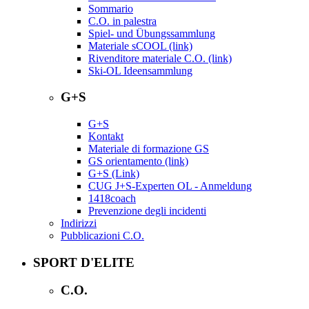
Sommario
C.O. in palestra
Spiel- und Übungssammlung
Materiale sCOOL (link)
Rivenditore materiale C.O. (link)
Ski-OL Ideensammlung
G+S
G+S
Kontakt
Materiale di formazione GS
GS orientamento (link)
G+S (Link)
CUG J+S-Experten OL - Anmeldung
1418coach
Prevenzione degli incidenti
Indirizzi
Pubblicazioni C.O.
SPORT D'ELITE
C.O.