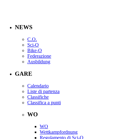
NEWS
C.O.
Sci-O
Bike-O
Federazione
Ausbildung
GARE
Calendario
Liste di partenza
Classifiche
Classifica a punti
WO
WO
Wettkampfordnung
Regolamento di Sci-O