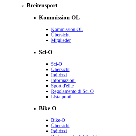
Breitensport
Kommission OL
Kommission OL
Übersicht
Mitglieder
Sci-O
Sci-O
Übersicht
Indirizzi
Informazioni
Sport d'élite
Regolamento di Sci-O
Lista punti
Bike-O
Bike-O
Übersicht
Indirizzi