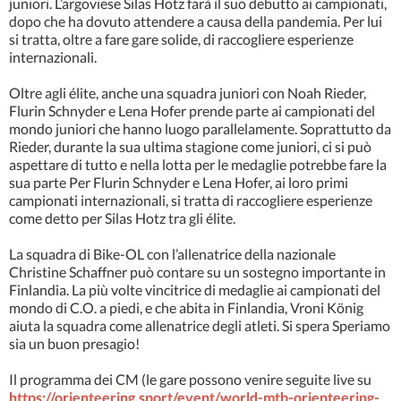
juniori. L’argoviese Silas Hotz farà il suo debutto ai campionati,
dopo che ha dovuto attendere a causa della pandemia. Per lui
si tratta, oltre a fare gare solide, di raccogliere esperienze
internazionali.
Oltre agli élite, anche una squadra juniori con Noah Rieder,
Flurin Schnyder e Lena Hofer prende parte ai campionati del
mondo juniori che hanno luogo parallelamente. Soprattutto da
Rieder, durante la sua ultima stagione come juniori, ci si può
aspettare di tutto e nella lotta per le medaglie potrebbe fare la
sua parte Per Flurin Schnyder e Lena Hofer, ai loro primi
campionati internazionali, si tratta di raccogliere esperienze
come detto per Silas Hotz tra gli élite.
La squadra di Bike-OL con l’allenatrice della nazionale
Christine Schaffner può contare su un sostegno importante in
Finlandia. La più volte vincitrice di medaglie ai campionati del
mondo di C.O. a piedi, e che abita in Finlandia, Vroni König
aiuta la squadra come allenatrice degli atleti. Si spera Speriamo
sia un buon presagio!
Il programma dei CM (le gare possono venire seguite live su
https://orienteering.sport/event/world-mtb-orienteering-