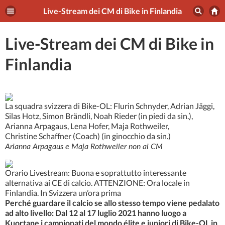
Live-Stream dei CM di Bike in Finlandia
Live-Stream dei CM di Bike in
Finlandia
La squadra svizzera di Bike-OL: Flurin Schnyder, Adrian Jäggi,
Silas Hotz, Simon Brändli, Noah Rieder (in piedi da sin.),
Arianna Arpagaus, Lena Hofer, Maja Rothweiler,
Christine Schaffner (Coach) (in ginocchio da sin.)
Arianna Arpagaus e Maja Rothweiler non ai CM
Orario Livestream: Buona e soprattutto interessante
alternativa ai CE di calcio. ATTENZIONE: Ora locale in
Finlandia. In Svizzera un’ora prima
Perché guardare il calcio se allo stesso tempo viene pedalato
ad alto livello: Dal 12 al 17 luglio 2021 hanno luogo a
Kuortane i campionati del mondo élite e juniori di Bike-OL in