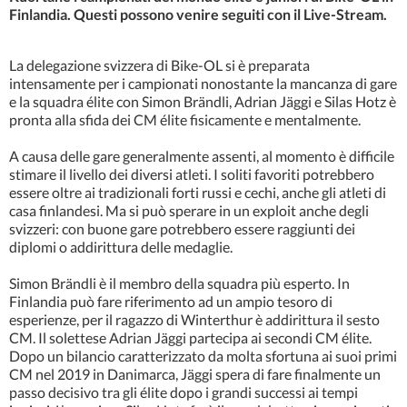
Finlandia. Questi possono venire seguiti con il Live-Stream.
La delegazione svizzera di Bike-OL si è preparata
intensamente per i campionati nonostante la mancanza di gare
e la squadra élite con Simon Brändli, Adrian Jäggi e Silas Hotz è
pronta alla sfida dei CM élite fisicamente e mentalmente.
A causa delle gare generalmente assenti, al momento è difficile
stimare il livello dei diversi atleti. I soliti favoriti potrebbero
essere oltre ai tradizionali forti russi e cechi, anche gli atleti di
casa finlandesi. Ma si può sperare in un exploit anche degli
svizzeri: con buone gare potrebbero essere raggiunti dei
diplomi o addirittura delle medaglie.
Simon Brändli è il membro della squadra più esperto. In
Finlandia può fare riferimento ad un ampio tesoro di
esperienze, per il ragazzo di Winterthur è addirittura il sesto
CM. Il solettese Adrian Jäggi partecipa ai secondi CM élite.
Dopo un bilancio caratterizzato da molta sfortuna ai suoi primi
CM nel 2019 in Danimarca, Jäggi spera di fare finalmente un
passo decisivo tra gli élite dopo i grandi successi ai tempi