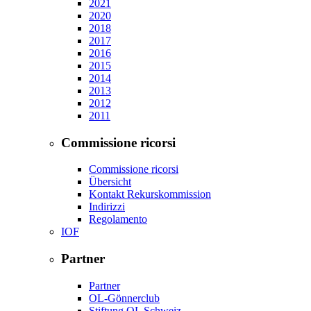
2021
2020
2018
2017
2016
2015
2014
2013
2012
2011
Commissione ricorsi
Commissione ricorsi
Übersicht
Kontakt Rekurskommission
Indirizzi
Regolamento
IOF
Partner
Partner
OL-Gönnerclub
Stiftung OL Schweiz