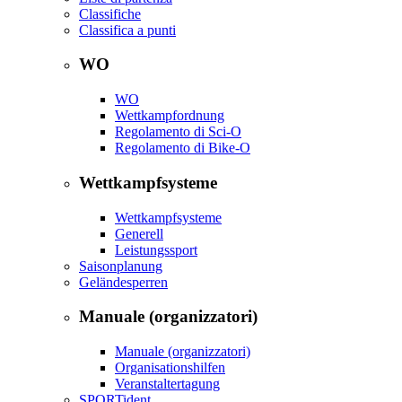
Classifiche
Classifica a punti
WO
WO
Wettkampfordnung
Regolamento di Sci-O
Regolamento di Bike-O
Wettkampfsysteme
Wettkampfsysteme
Generell
Leistungssport
Saisonplanung
Geländesperren
Manuale (organizzatori)
Manuale (organizzatori)
Organisationshilfen
Veranstaltertagung
SPORTident