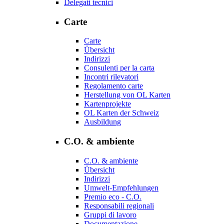
Delegati tecnici
Carte
Carte
Übersicht
Indirizzi
Consulenti per la carta
Incontri rilevatori
Regolamento carte
Herstellung von OL Karten
Kartenprojekte
OL Karten der Schweiz
Ausbildung
C.O. & ambiente
C.O. & ambiente
Übersicht
Indirizzi
Umwelt-Empfehlungen
Premio eco - C.O.
Responsabili regionali
Gruppi di lavoro
Documentazione