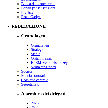
Banca dati concorrenti
Portali per le iscrizioni
Livelox
RouteGadget
FEDERAZIONE
Grundlagen
Grundlagen
Strategie
Statuti
Organigramm
FTEM-Verbandskonzept
Verhaltenskodex
Società
Membri onorari
Comitato centrale
Segretariato
Assemblea dei delegati
2026
2025