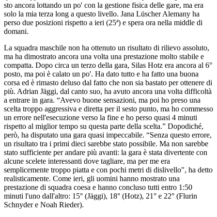
sto ancora lottando un po' con la gestione fisica delle gare, ma era
solo la mia terza long a questo livello. Jana Lüscher Alemany ha
perso due posizioni rispetto a ieri (25ª) e spera ora nella middle di
domani.
La squadra maschile non ha ottenuto un risultato di rilievo assoluto,
ma ha dimostrato ancora una volta una prestazione molto stabile e
compatta. Dopo circa un terzo della gara, Silas Hotz era ancora al 6°
posto, ma poi è calato un po'. Ha dato tutto e ha fatto una buona
corsa ed è rimasto deluso dal fatto che non sia bastato per ottenere di
più. Adrian Jäggi, dal canto suo, ha avuto ancora una volta difficoltà
a entrare in gara. “Avevo buone sensazioni, ma poi ho preso una
scelta troppo aggressiva e diretta per il sesto punto, ma ho commesso
un errore nell'esecuzione verso la fine e ho perso quasi 4 minuti
rispetto al miglior tempo su questa parte della scelta.” Dopodiché,
però, ha disputato una gara quasi impeccabile. “Senza questo errore,
un risultato tra i primi dieci sarebbe stato possibile. Ma non sarebbe
stato sufficiente per andare più avanti: la gara è stata divertente con
alcune scelete interessanti dove tagliare, ma per me era
semplicemente troppo piatta e con pochi metri di dislivello", ha detto
realisticamente. Come ieri, gli uomini hanno mostrato una
prestazione di squadra coesa e hanno concluso tutti entro 1:50
minuti l'uno dall'altro: 15° (Jäggi), 18° (Hotz), 21° e 22° (Flurin
Schnyder e Noah Rieder).