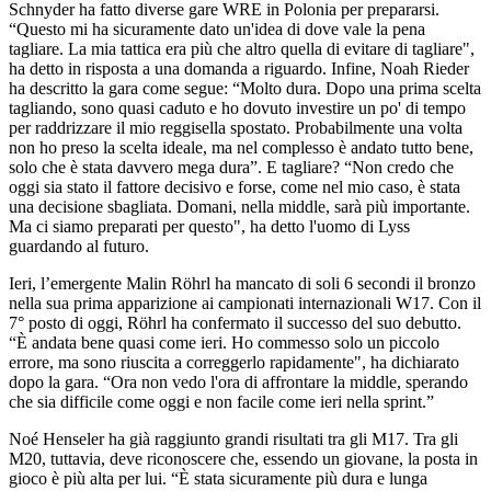
Schnyder ha fatto diverse gare WRE in Polonia per prepararsi.
“Questo mi ha sicuramente dato un'idea di dove vale la pena
tagliare. La mia tattica era più che altro quella di evitare di tagliare",
ha detto in risposta a una domanda a riguardo. Infine, Noah Rieder
ha descritto la gara come segue: “Molto dura. Dopo una prima scelta
tagliando, sono quasi caduto e ho dovuto investire un po' di tempo
per raddrizzare il mio reggisella spostato. Probabilmente una volta
non ho preso la scelta ideale, ma nel complesso è andato tutto bene,
solo che è stata davvero mega dura”. E tagliare? “Non credo che
oggi sia stato il fattore decisivo e forse, come nel mio caso, è stata
una decisione sbagliata. Domani, nella middle, sarà più importante.
Ma ci siamo preparati per questo", ha detto l'uomo di Lyss
guardando al futuro.
Ieri, l’emergente Malin Röhrl ha mancato di soli 6 secondi il bronzo
nella sua prima apparizione ai campionati internazionali W17. Con il
7° posto di oggi, Röhrl ha confermato il successo del suo debutto.
“È andata bene quasi come ieri. Ho commesso solo un piccolo
errore, ma sono riuscita a correggerlo rapidamente", ha dichiarato
dopo la gara. “Ora non vedo l'ora di affrontare la middle, sperando
che sia difficile come oggi e non facile come ieri nella sprint.”
Noé Henseler ha già raggiunto grandi risultati tra gli M17. Tra gli
M20, tuttavia, deve riconoscere che, essendo un giovane, la posta in
gioco è più alta per lui. “È stata sicuramente più dura e lunga