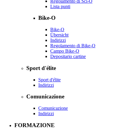
Regolamento di Sci-O
Lista punti
Bike-O
Bike-O
Übersicht
Indirizzi
Regolamento di Bike-O
Campo Bike-O
Depositario cartine
Sport d'élite
Sport d'élite
Indirizzi
Comunicazione
Comunicazione
Indirizzi
FORMAZIONE