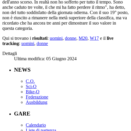
dell'anno scorso. In realtà non ho sofferto per tutto il tempo. Sono
anche caduto tre volte, il che mi ha fatto perdere il ritmo", ha detto,
non del tutto soddisfatto della giornata odierna. Con il suo 19° posto,
non è riuscito a rimanere nella metà superiore della classifica, ma va
ricordato che ha ancora tre anni per dimostrare il suo valore in
questa categoria.
Qui si trovano i
risultati
:
uomini
,
donne
,
M20
,
W17
e il
live
tracking
:
uomini
,
donne
Dettagli
Ultima modifica: 05 Giugno 2024
NEWS
C.O.
Sci-O
Bike-O
Federazione
Ausbildung
GARE
Calendario
Liste di partenza