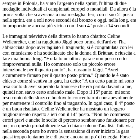
sempre in Polonia, ha vinto l'argento nella sprint, l'ultima di due
medaglie individuali ai campionati europei o mondiali. Da allora è la
prima volta che si avvicina a una medaglia. Ieri, con il suo 5° posto
nella sprint, era a soli nove secondi dal bronzo e oggi, nella long, era
in proporzione ancora più vicina con il suo 4° posto a 14 secondi.
Le immagini televisive della diretta lo hanno chiarito: Celine
Wellenreiter, che ha raggiunto Jäggi poco prima dell'arrivo, l'ha
abbracciata dopo aver tagliato il traguardo, si è congratulata con lei
con entusiasmo e ha sottolineato che la donna di Brittnau è riuscita a
fare una buona long. “Ho fatto un'ottima gara e non posso certo
rimproverarmi nulla. Ho commesso solo un piccolo errore
intenzionale per il quarto punto", ha riassunto Jäggi. “Avrei
sicuramente firmato per il quarto posto prima.” Quando le è stato
chiesto come si sentiva in gara, ha detto: “A un certo punto mi sono
resa conto di aver superato la francese che era partita davanti a me,
quindi non stavo certo andando male. Dopo il 15° punto, mi sono
reso conto dello sforzo e ho dovuto concentrarmi consapevolmente
per mantenere il controllo fino al traguardo. In ogni caso, il 4° posto
è un buon risultato. Celine Wellenreiter ha mostrato un leggero
miglioramento rispetto a ieri con il 14° posto. “Non ho commesso
errori gravi e anche le scelte di percorso sembravano funzionare per
me, ma questo probabilmente sarà chiaro solo nell'analisi. Tuttavia,
nella seconda parte ho avuto la sensazione di aver iniziato la gara
quasi troppo lentamente e di avere ancora un po' di energia. Forse