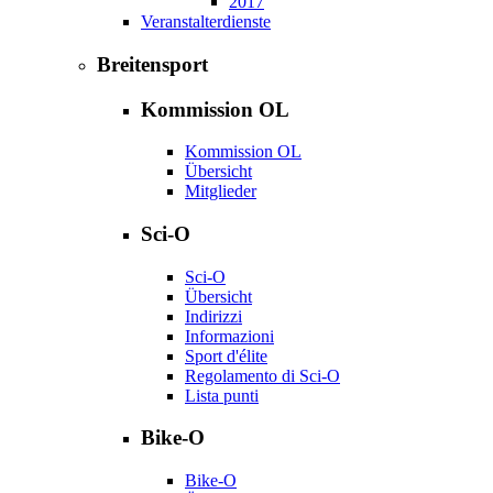
2017
Veranstalterdienste
Breitensport
Kommission OL
Kommission OL
Übersicht
Mitglieder
Sci-O
Sci-O
Übersicht
Indirizzi
Informazioni
Sport d'élite
Regolamento di Sci-O
Lista punti
Bike-O
Bike-O