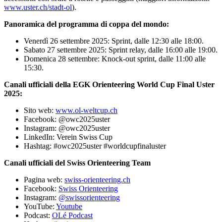
www.uster.ch/stadt-ol
).
Panoramica del programma di coppa del mondo:
Venerdì 26 settembre 2025: Sprint, dalle 12:30 alle 18:00.
Sabato 27 settembre 2025: Sprint relay, dalle 16:00 alle 19:00.
Domenica 28 settembre: Knock-out sprint, dalle 11:00 alle
15:30.
Canali ufficiali della EGK Orienteering World Cup Final Uster
2025:
Sito web:
www.ol-weltcup.ch
Facebook: @owc2025uster
Instagram: @owc2025uster
LinkedIn: Verein Swiss Cup
Hashtag: #owc2025uster #worldcupfinaluster
Canali ufficiali del Swiss Orienteering Team
Pagina web:
swiss-orienteering.ch
Facebook:
Swiss Orienteering
Instagram:
@swissorienteering
YouTube:
Youtube
Podcast:
OLé Podcast