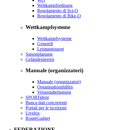
WO
Wettkampfordnung
Regolamento di Sci-O
Regolamento di Bike-O
Wettkampfsysteme
Wettkampfsysteme
Generell
Leistungssport
Saisonplanung
Geländesperren
Manuale (organizzatori)
Manuale (organizzatori)
Organisationshilfen
Veranstaltertagung
SPORTident
Banca dati concorrenti
Portali per le iscrizioni
Livelox
RouteGadget
FEDERAZIONE