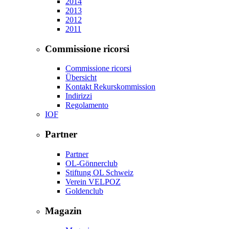
2014
2013
2012
2011
Commissione ricorsi
Commissione ricorsi
Übersicht
Kontakt Rekurskommission
Indirizzi
Regolamento
IOF
Partner
Partner
OL-Gönnerclub
Stiftung OL Schweiz
Verein VELPOZ
Goldenclub
Magazin