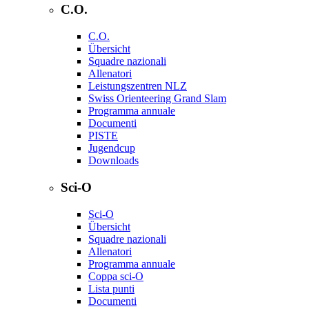
C.O.
C.O.
Übersicht
Squadre nazionali
Allenatori
Leistungszentren NLZ
Swiss Orienteering Grand Slam
Programma annuale
Documenti
PISTE
Jugendcup
Downloads
Sci-O
Sci-O
Übersicht
Squadre nazionali
Allenatori
Programma annuale
Coppa sci-O
Lista punti
Documenti