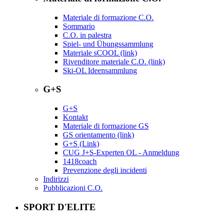
Materiale di formazione C.O.
Sommario
C.O. in palestra
Spiel- und Übungssammlung
Materiale sCOOL (link)
Rivenditore materiale C.O. (link)
Ski-OL Ideensammlung
G+S
G+S
Kontakt
Materiale di formazione GS
GS orientamento (link)
G+S (Link)
CUG J+S-Experten OL - Anmeldung
1418coach
Prevenzione degli incidenti
Indirizzi
Pubblicazioni C.O.
SPORT D'ELITE