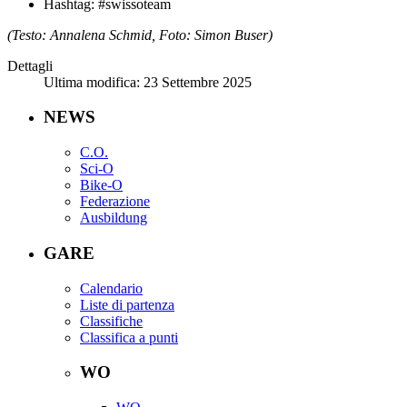
Hashtag: #swissoteam
(Testo: Annalena Schmid, Foto: Simon Buser)
Dettagli
Ultima modifica: 23 Settembre 2025
NEWS
C.O.
Sci-O
Bike-O
Federazione
Ausbildung
GARE
Calendario
Liste di partenza
Classifiche
Classifica a punti
WO