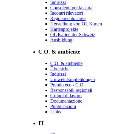
Indirizzi
Consulenti per la carta
Incontri rilevatori
Regolamento carte
Herstellung von OL Karten
Kartenprojekte
OL Karten der Schweiz
Ausbildung
C.O. & ambiente
C.O. & ambiente
Übersicht
Indirizzi
Umwelt-Empfehlungen
Premio eco - C.O.
Responsabili regionali
Gruppi di lavoro
Documentazione
Pubblicazioni
Links
IT