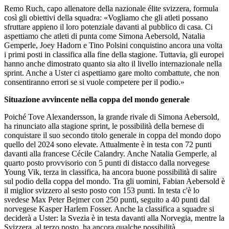
Remo Ruch, capo allenatore della nazionale élite svizzera, formula
così gli obiettivi della squadra: «Vogliamo che gli atleti possano
sfruttare appieno il loro potenziale davanti al pubblico di casa. Ci
aspettiamo che atleti di punta come Simona Aebersold, Natalia
Gemperle, Joey Hadorn e Tino Polsini conquistino ancora una volta
i primi posti in classifica alla fine della stagione. Tuttavia, gli europei
hanno anche dimostrato quanto sia alto il livello internazionale nella
sprint. Anche a Uster ci aspettiamo gare molto combattute, che non
consentiranno errori se si vuole competere per il podio.»
Situazione avvincente nella coppa del mondo generale
Poiché Tove Alexandersson, la grande rivale di Simona Aebersold,
ha rinunciato alla stagione sprint, le possibilità della bernese di
conquistare il suo secondo titolo generale in coppa del mondo dopo
quello del 2024 sono elevate. Attualmente è in testa con 72 punti
davanti alla francese Cécile Calandry. Anche Natalia Gemperle, al
quarto posto provvisorio con 5 punti di distacco dalla norvegese
Young Vik, terza in classifica, ha ancora buone possibilità di salire
sul podio della coppa del mondo. Tra gli uomini, Fabian Aebersold è
il miglior svizzero al sesto posto con 153 punti. In testa c'è lo
svedese Max Peter Bejmer con 250 punti, seguito a 40 punti dal
norvegese Kasper Harlem Fosser. Anche la classifica a squadre si
deciderà a Uster: la Svezia è in testa davanti alla Norvegia, mentre la
Svizzera, al terzo posto, ha ancora qualche possibilità.