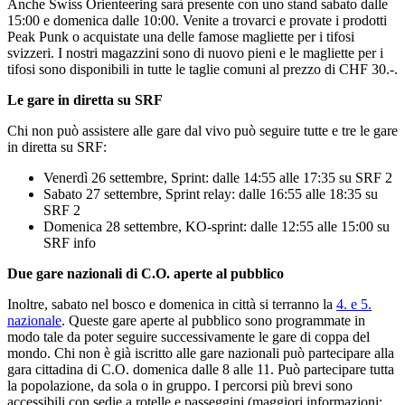
Anche Swiss Orienteering sarà presente con uno stand sabato dalle
15:00 e domenica dalle 10:00. Venite a trovarci e provate i prodotti
Peak Punk o acquistate una delle famose magliette per i tifosi
svizzeri. I nostri magazzini sono di nuovo pieni e le magliette per i
tifosi sono disponibili in tutte le taglie comuni al prezzo di CHF 30.-.
Le gare in diretta su SRF
Chi non può assistere alle gare dal vivo può seguire tutte e tre le gare
in diretta su SRF:
Venerdì 26 settembre, Sprint: dalle 14:55 alle 17:35 su SRF 2
Sabato 27 settembre, Sprint relay: dalle 16:55 alle 18:35 su
SRF 2
Domenica 28 settembre, KO-sprint: dalle 12:55 alle 15:00 su
SRF info
Due gare nazionali di C.O. aperte al pubblico
Inoltre, sabato nel bosco e domenica in città si terranno la
4. e 5.
nazionale
. Queste gare aperte al pubblico sono programmate in
modo tale da poter seguire successivamente le gare di coppa del
mondo. Chi non è già iscritto alle gare nazionali può partecipare alla
gara cittadina di C.O. domenica dalle 8 alle 11. Può partecipare tutta
la popolazione, da sola o in gruppo. I percorsi più brevi sono
accessibili con sedie a rotelle e passeggini (maggiori informazioni: