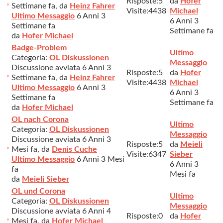
Risposte:
5
da
Hofer
Settimane fa, da
Heinz Fahrer
Visite:
4438
Michael
Ultimo Messaggio
6 Anni 3
6 Anni 3
Settimane fa
Settimane fa
da
Hofer Michael
Badge-Problem
Ultimo
Categoria:
OL Diskussionen
Messaggio
Discussione avviata 6 Anni 3
Risposte:
5
da
Hofer
Settimane fa, da
Heinz Fahrer
Visite:
4438
Michael
Ultimo Messaggio
6 Anni 3
6 Anni 3
Settimane fa
Settimane fa
da
Hofer Michael
OL nach Corona
Ultimo
Categoria:
OL Diskussionen
Messaggio
Discussione avviata 6 Anni 3
Risposte:
5
da
Meieli
Mesi fa, da
Denis Cuche
Visite:
6347
Sieber
Ultimo Messaggio
6 Anni 3 Mesi
6 Anni 3
fa
Mesi fa
da
Meieli Sieber
OL und Corona
Ultimo
Categoria:
OL Diskussionen
Messaggio
Discussione avviata 6 Anni 4
Risposte:
0
da
Hofer
Mesi fa, da
Hofer Michael