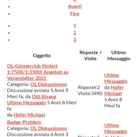
Avanti
Fine
1
2
3
Risposte /
Ultimo
Oggetto
Visite
Messaggio
OL-Gönnerclub fördert
1:7'500/1:3'000! Angebot an
Ultimo
Veranstalter 2021
Messaggio
Categoria:
OL Diskussionen
Risposte:
2
da
Hofer
Discussione avviata 5 Anni 9
Visite:
3490
Michael
Mesi fa, da
Otti Bisang
5 Anni 8
Ultimo Messaggio
5 Anni 8 Mesi
Mesi fa
fa
da
Hofer Michael
Badge-Problem
Ultimo
Categoria:
OL Diskussionen
Messaggio
Discussione avviata 6 Anni 3