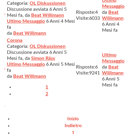
Ultimo
Categoria:
OL Diskussionen
Messaggio
Discussione avviata 6 Anni 5
Risposte:
4
da
Beat
Mesi fa, da
Beat Willimann
Visite:
6033
Willimann
Ultimo Messaggio
6 Anni 4 Mesi
6 Anni 4
fa
Mesi fa
da
Beat Willimann
Corona
Categoria:
OL Diskussionen
Discussione avviata 6 Anni 5
Ultimo
Mesi fa, da
Simon Räss
Messaggio
Ultimo Messaggio
6 Anni 5 Mesi
Risposte:
6
da
Beat
fa
Visite:
9241
Willimann
da
Beat Willimann
6 Anni 5
Mesi fa
1
2
Inizio
Indietro
1