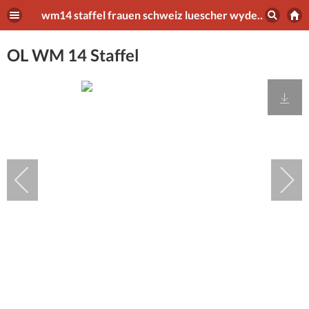
wm14 staffel frauen schweiz luescher wyder hauswirth 3
OL WM 14 Staffel