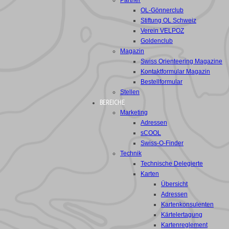
Partner
OL-Gönnerclub
Stiftung OL Schweiz
Verein VELPOZ
Goldenclub
Magazin
Swiss Orienteering Magazine
Kontaktformular Magazin
Bestellformular
Stellen
BEREICHE
Marketing
Adressen
sCOOL
Swiss-O-Finder
Technik
Technische Delegierte
Karten
Übersicht
Adressen
Kartenkonsulenten
Kärtelertagung
Kartenreglement