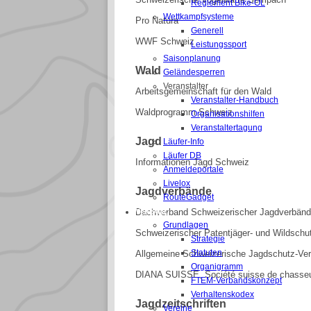
Reglement Bike-OL
Wettkampfsysteme
Pro Natura
Generell
WWF Schweiz
Leistungssport
Saisonplanung
Wald
Geländesperren
Veranstalter
Arbeitsgemeinschaft für den Wald
Veranstalter-Handbuch
Waldprogramm Schweiz
Organisationshilfen
Veranstaltertagung
Jagd
Läufer-Info
Läufer DB
Informationen Jagd Schweiz
Anmeldeportale
Livelox
Jagdverbände
RouteGadget
VERBAND
Dachverband Schweizerischer Jagdverbän
Grundlagen
Schweizerischer Patentjäger- und Wildsch
Strategie
Statuten
Allgemeine Schweizerische Jagdschutz-Ve
Organigramm
DIANA SUISSE, Société suisse de chasse
FTEM-Verbandskonzept
Verhaltenskodex
Jagdzeitschriften
Vereine