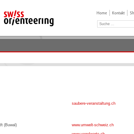
Home
Kontakt
S
saubere-veranstaltung.ch
t (Buwal)
www.umwelt-schweiz.ch
www.vogelwarte.ch