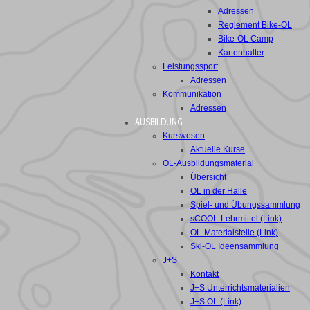
Adressen
Reglement Bike-OL
Bike-OL Camp
Kartenhalter
Leistungssport
Adressen
Kommunikation
Adressen
AUSBILDUNG
Kurswesen
Aktuelle Kurse
OL-Ausbildungsmaterial
Übersicht
OL in der Halle
Spiel- und Übungssammlung
sCOOL-Lehrmittel (Link)
OL-Materialstelle (Link)
Ski-OL Ideensammlung
J+S
Kontakt
J+S Unterrichtsmaterialien
J+S OL (Link)