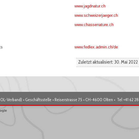
www.jagdnatur.ch
www.schweizerjaeger.ch
www.chassenature.ch
ts
www.fedlex.admin.ch/de
Zuletzt aktualisiert: 30. Mai 2022
OL-Verband) • Geschäftsstelle • Reiserstrasse 75 • CH-4600 Olten • Tel +41 62 2
ogle