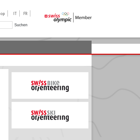
hop
IT
FR
Suchen