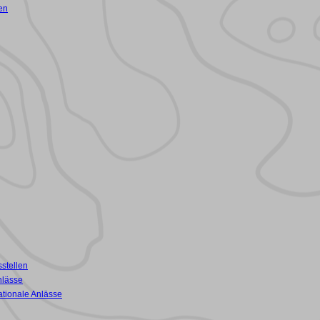
en
stellen
nlässe
ationale Anlässe