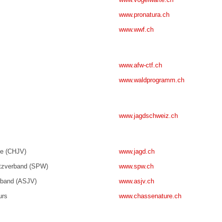
www.pronatura.ch
www.wwf.ch
www.afw-ctf.ch
www.waldprogramm.ch
www.jagdschweiz.ch
de (CHJV)
www.jagd.ch
utzverband (SPW)
www.spw.ch
rband (ASJV)
www.asjv.ch
urs
www.chassenature.ch