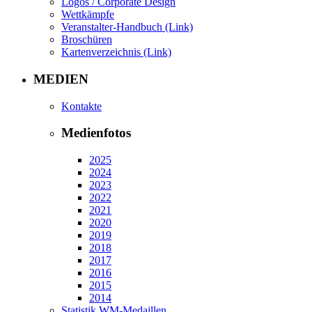
Logos / Corporate Design
Wettkämpfe
Veranstalter-Handbuch (Link)
Broschüren
Kartenverzeichnis (Link)
MEDIEN
Kontakte
Medienfotos
2025
2024
2023
2022
2021
2020
2019
2018
2017
2016
2015
2014
Statistik WM-Medaillen