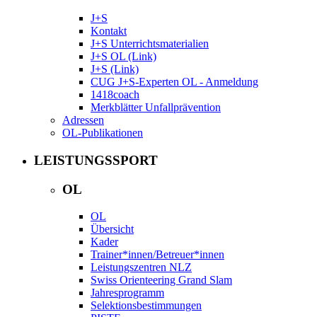
J+S
Kontakt
J+S Unterrichtsmaterialien
J+S OL (Link)
J+S (Link)
CUG J+S-Experten OL - Anmeldung
1418coach
Merkblätter Unfallprävention
Adressen
OL-Publikationen
LEISTUNGSSPORT
OL
OL
Übersicht
Kader
Trainer*innen/Betreuer*innen
Leistungszentren NLZ
Swiss Orienteering Grand Slam
Jahresprogramm
Selektionsbestimmungen