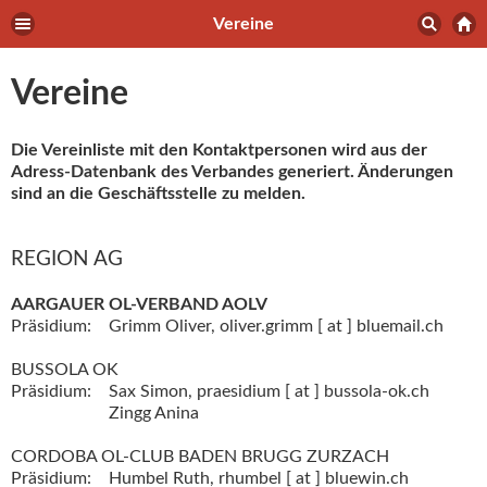
Vereine
Vereine
Die Vereinliste mit den Kontaktpersonen wird aus der
Adress-Datenbank des Verbandes generiert. Änderungen
sind an die Geschäftsstelle zu melden.
REGION AG
AARGAUER OL-VERBAND AOLV
Präsidium:
Grimm Oliver,
oliver.grimm [ at ] bluemail.ch
BUSSOLA OK
Präsidium:
Sax Simon,
praesidium [ at ] bussola-ok.ch
Zingg Anina
CORDOBA OL-CLUB BADEN BRUGG ZURZACH
Präsidium:
Humbel Ruth,
rhumbel [ at ] bluewin.ch