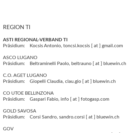
REGION TI
ASTI REGIONAL-VERBAND TI
Präsidium:
Kocsis Antonio,
toncsi.kocsis [ at ] gmail.com
ASCO LUGANO
Präsidium:
Beltraminelli Paolo,
beltrauno [ at ] bluewin.ch
C.O. AGET LUGANO
Präsidium:
Giopelli Claudia,
clau.gio [ at ] bluewin.ch
CO UTOE BELLINZONA
Präsidium:
Gaspari Fabio,
info [ at ] fotogasp.com
GOLD SAVOSA
Präsidium:
Corsi Sandro,
sandro.corsi [ at ] bluewin.ch
GOV