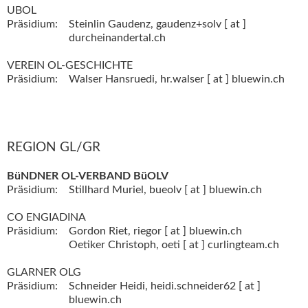
UBOL
Präsidium:
Steinlin Gaudenz,
gaudenz+solv [ at ]
durcheinandertal.ch
VEREIN OL-GESCHICHTE
Präsidium:
Walser Hansruedi,
hr.walser [ at ] bluewin.ch
REGION GL/GR
BüNDNER OL-VERBAND BüOLV
Präsidium:
Stillhard Muriel,
bueolv [ at ] bluewin.ch
CO ENGIADINA
Präsidium:
Gordon Riet,
riegor [ at ] bluewin.ch
Oetiker Christoph,
oeti [ at ] curlingteam.ch
GLARNER OLG
Präsidium:
Schneider Heidi,
heidi.schneider62 [ at ]
bluewin.ch