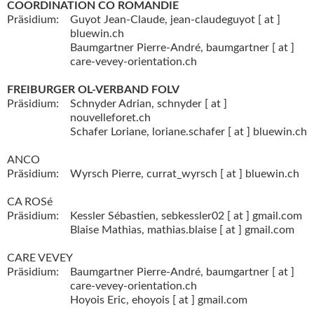
COORDINATION CO ROMANDIE
Präsidium:
Guyot Jean-Claude,
jean-claudeguyot [ at ]
bluewin.ch
Baumgartner Pierre-André,
baumgartner [ at ]
care-vevey-orientation.ch
FREIBURGER OL-VERBAND FOLV
Präsidium:
Schnyder Adrian,
schnyder [ at ]
nouvelleforet.ch
Schafer Loriane,
loriane.schafer [ at ] bluewin.ch
ANCO
Präsidium:
Wyrsch Pierre,
currat_wyrsch [ at ] bluewin.ch
CA ROSé
Präsidium:
Kessler Sébastien,
sebkessler02 [ at ] gmail.com
Blaise Mathias,
mathias.blaise [ at ] gmail.com
CARE VEVEY
Präsidium:
Baumgartner Pierre-André,
baumgartner [ at ]
care-vevey-orientation.ch
Hoyois Eric,
ehoyois [ at ] gmail.com