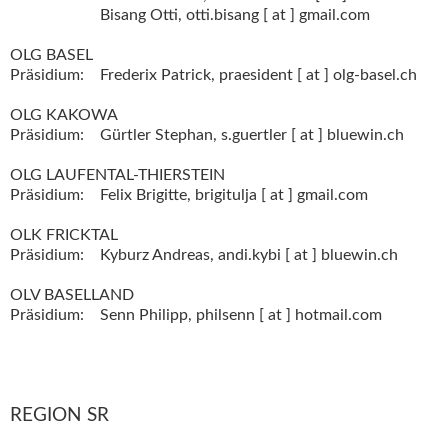
Bisang Otti,
otti.bisang [ at ] gmail.com
OLG BASEL
Präsidium:
Frederix Patrick,
praesident [ at ] olg-basel.ch
OLG KAKOWA
Präsidium:
Gürtler Stephan,
s.guertler [ at ] bluewin.ch
OLG LAUFENTAL-THIERSTEIN
Präsidium:
Felix Brigitte,
brigitulja [ at ] gmail.com
OLK FRICKTAL
Präsidium:
Kyburz Andreas,
andi.kybi [ at ] bluewin.ch
OLV BASELLAND
Präsidium:
Senn Philipp,
philsenn [ at ] hotmail.com
REGION SR