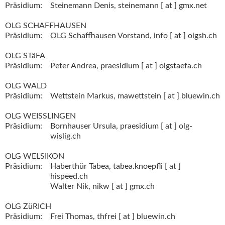
Präsidium:
Steinemann Denis,
steinemann [ at ] gmx.net
OLG SCHAFFHAUSEN
Präsidium:
OLG Schaffhausen Vorstand,
info [ at ] olgsh.ch
OLG STäFA
Präsidium:
Peter Andrea,
praesidium [ at ] olgstaefa.ch
OLG WALD
Präsidium:
Wettstein Markus,
mawettstein [ at ] bluewin.ch
OLG WEISSLINGEN
Präsidium:
Bornhauser Ursula,
praesidium [ at ] olg-
wislig.ch
OLG WELSIKON
Präsidium:
Haberthür Tabea,
tabea.knoepfli [ at ]
hispeed.ch
Walter Nik,
nikw [ at ] gmx.ch
OLG ZüRICH
Präsidium:
Frei Thomas,
thfrei [ at ] bluewin.ch