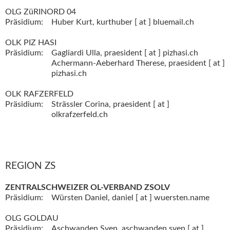
OLG ZüRINORD 04
Präsidium:
Huber Kurt,
kurthuber [ at ] bluemail.ch
OLK PIZ HASI
Präsidium:
Gagliardi Ulla,
praesident [ at ] pizhasi.ch
Achermann-Aeberhard Therese,
praesident [ at ]
pizhasi.ch
OLK RAFZERFELD
Präsidium:
Strässler Corina,
praesident [ at ]
olkrafzerfeld.ch
REGION ZS
ZENTRALSCHWEIZER OL-VERBAND ZSOLV
Präsidium:
Würsten Daniel,
daniel [ at ] wuersten.name
OLG GOLDAU
Präsidium:
Aschwanden Sven,
aschwanden.sven [ at ]