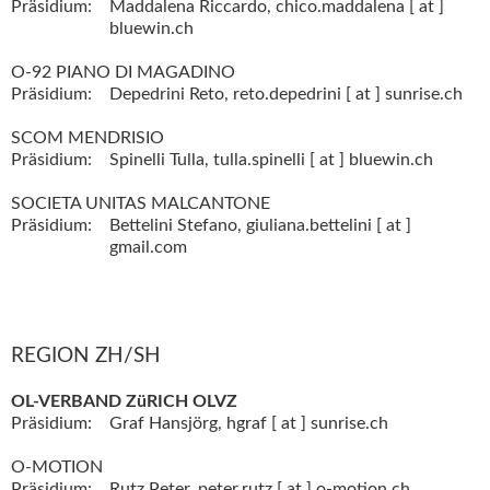
Präsidium:
Maddalena Riccardo,
chico.maddalena [ at ]
bluewin.ch
O-92 PIANO DI MAGADINO
Präsidium:
Depedrini Reto,
reto.depedrini [ at ] sunrise.ch
SCOM MENDRISIO
Präsidium:
Spinelli Tulla,
tulla.spinelli [ at ] bluewin.ch
SOCIETA UNITAS MALCANTONE
Präsidium:
Bettelini Stefano,
giuliana.bettelini [ at ]
gmail.com
REGION ZH/SH
OL-VERBAND ZüRICH OLVZ
Präsidium:
Graf Hansjörg,
hgraf [ at ] sunrise.ch
O-MOTION
Präsidium:
Rutz Peter,
peter.rutz [ at ] o-motion.ch