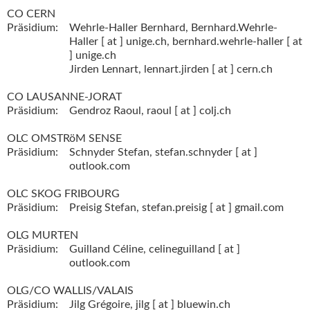
CO CERN
Präsidium:
Wehrle-Haller Bernhard,
Bernhard.Wehrle-
Haller [ at ] unige.ch,
bernhard.wehrle-haller [ at
] unige.ch
Jirden Lennart,
lennart.jirden [ at ] cern.ch
CO LAUSANNE-JORAT
Präsidium:
Gendroz Raoul,
raoul [ at ] colj.ch
OLC OMSTRöM SENSE
Präsidium:
Schnyder Stefan,
stefan.schnyder [ at ]
outlook.com
OLC SKOG FRIBOURG
Präsidium:
Preisig Stefan,
stefan.preisig [ at ] gmail.com
OLG MURTEN
Präsidium:
Guilland Céline,
celineguilland [ at ]
outlook.com
OLG/CO WALLIS/VALAIS
Präsidium:
Jilg Grégoire,
jilg [ at ] bluewin.ch