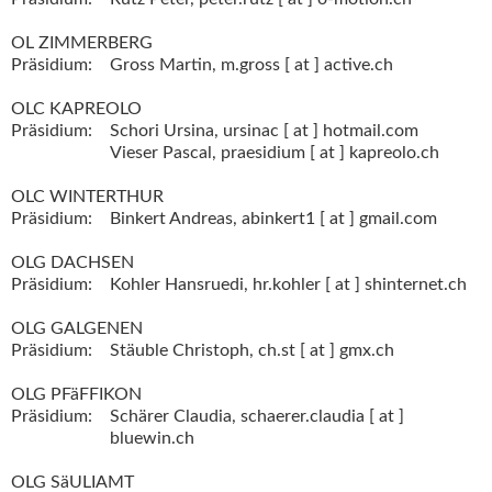
OL ZIMMERBERG
Präsidium:
Gross Martin,
m.gross [ at ] active.ch
OLC KAPREOLO
Präsidium:
Schori Ursina,
ursinac [ at ] hotmail.com
Vieser Pascal,
praesidium [ at ] kapreolo.ch
OLC WINTERTHUR
Präsidium:
Binkert Andreas,
abinkert1 [ at ] gmail.com
OLG DACHSEN
Präsidium:
Kohler Hansruedi,
hr.kohler [ at ] shinternet.ch
OLG GALGENEN
Präsidium:
Stäuble Christoph,
ch.st [ at ] gmx.ch
OLG PFäFFIKON
Präsidium:
Schärer Claudia,
schaerer.claudia [ at ]
bluewin.ch
OLG SäULIAMT