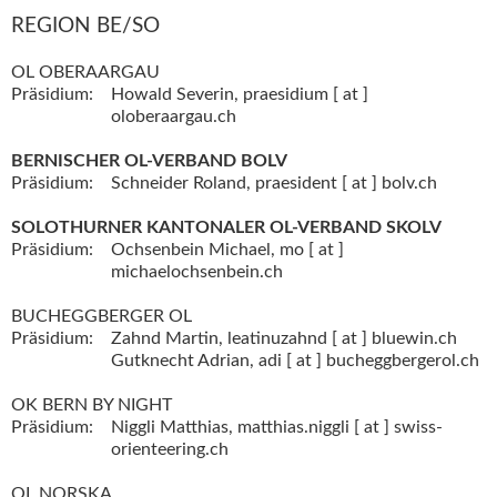
REGION BE/SO
OL OBERAARGAU
Präsidium:
Howald Severin,
praesidium [ at ]
oloberaargau.ch
BERNISCHER OL-VERBAND BOLV
Präsidium:
Schneider Roland,
praesident [ at ] bolv.ch
SOLOTHURNER KANTONALER OL-VERBAND SKOLV
Präsidium:
Ochsenbein Michael,
mo [ at ]
michaelochsenbein.ch
BUCHEGGBERGER OL
Präsidium:
Zahnd Martin,
leatinuzahnd [ at ] bluewin.ch
Gutknecht Adrian,
adi [ at ] bucheggbergerol.ch
OK BERN BY NIGHT
Präsidium:
Niggli Matthias,
matthias.niggli [ at ] swiss-
orienteering.ch
OL NORSKA