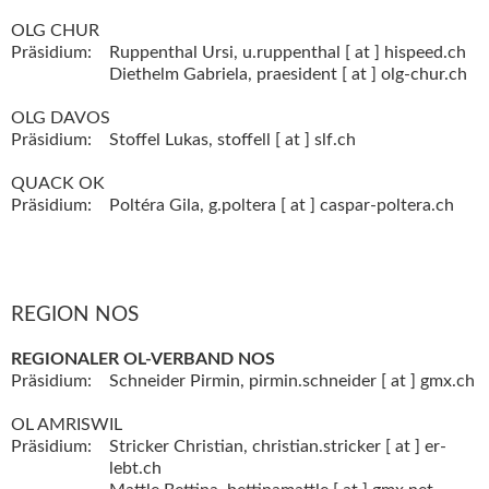
OLG CHUR
Präsidium:
Ruppenthal Ursi,
u.ruppenthal [ at ] hispeed.ch
Diethelm Gabriela,
praesident [ at ] olg-chur.ch
OLG DAVOS
Präsidium:
Stoffel Lukas,
stoffell [ at ] slf.ch
QUACK OK
Präsidium:
Poltéra Gila,
g.poltera [ at ] caspar-poltera.ch
REGION NOS
REGIONALER OL-VERBAND NOS
Präsidium:
Schneider Pirmin,
pirmin.schneider [ at ] gmx.ch
OL AMRISWIL
Präsidium:
Stricker Christian,
christian.stricker [ at ] er-
lebt.ch