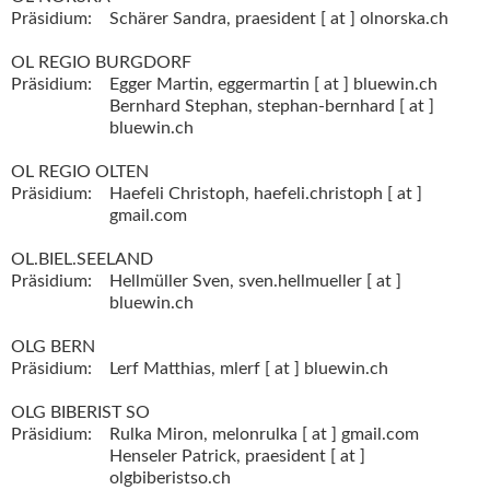
Präsidium:
Schärer Sandra,
praesident [ at ] olnorska.ch
OL REGIO BURGDORF
Präsidium:
Egger Martin,
eggermartin [ at ] bluewin.ch
Bernhard Stephan,
stephan-bernhard [ at ]
bluewin.ch
OL REGIO OLTEN
Präsidium:
Haefeli Christoph,
haefeli.christoph [ at ]
gmail.com
OL.BIEL.SEELAND
Präsidium:
Hellmüller Sven,
sven.hellmueller [ at ]
bluewin.ch
OLG BERN
Präsidium:
Lerf Matthias,
mlerf [ at ] bluewin.ch
OLG BIBERIST SO
Präsidium:
Rulka Miron,
melonrulka [ at ] gmail.com
Henseler Patrick,
praesident [ at ]
olgbiberistso.ch