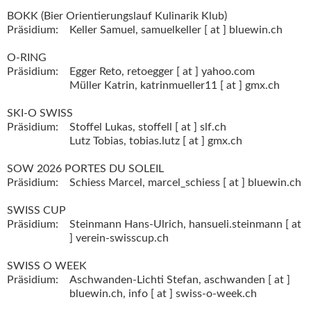
BOKK (Bier Orientierungslauf Kulinarik Klub)
Präsidium:
Keller Samuel,
samuelkeller [ at ] bluewin.ch
O-RING
Präsidium:
Egger Reto,
retoegger [ at ] yahoo.com
Müller Katrin,
katrinmueller11 [ at ] gmx.ch
SKI-O SWISS
Präsidium:
Stoffel Lukas,
stoffell [ at ] slf.ch
Lutz Tobias,
tobias.lutz [ at ] gmx.ch
SOW 2026 PORTES DU SOLEIL
Präsidium:
Schiess Marcel,
marcel_schiess [ at ] bluewin.ch
SWISS CUP
Präsidium:
Steinmann Hans-Ulrich,
hansueli.steinmann [ at
] verein-swisscup.ch
SWISS O WEEK
Präsidium:
Aschwanden-Lichti Stefan,
aschwanden [ at ]
bluewin.ch,
info [ at ] swiss-o-week.ch