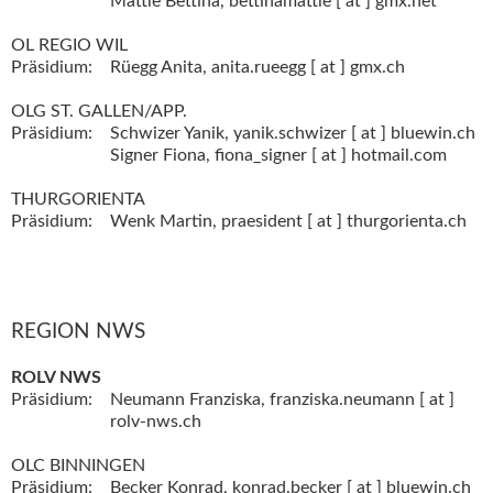
Mattle Bettina,
bettinamattle [ at ] gmx.net
OL REGIO WIL
Präsidium:
Rüegg Anita,
anita.rueegg [ at ] gmx.ch
OLG ST. GALLEN/APP.
Präsidium:
Schwizer Yanik,
yanik.schwizer [ at ] bluewin.ch
Signer Fiona,
fiona_signer [ at ] hotmail.com
THURGORIENTA
Präsidium:
Wenk Martin,
praesident [ at ] thurgorienta.ch
REGION NWS
ROLV NWS
Präsidium:
Neumann Franziska,
franziska.neumann [ at ]
rolv-nws.ch
OLC BINNINGEN
Präsidium:
Becker Konrad,
konrad.becker [ at ] bluewin.ch