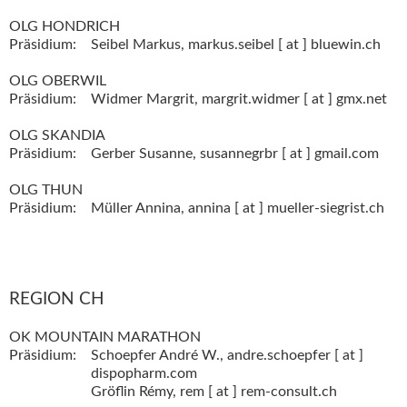
OLG HONDRICH
Präsidium:
Seibel Markus,
markus.seibel [ at ] bluewin.ch
OLG OBERWIL
Präsidium:
Widmer Margrit,
margrit.widmer [ at ] gmx.net
OLG SKANDIA
Präsidium:
Gerber Susanne,
susannegrbr [ at ] gmail.com
OLG THUN
Präsidium:
Müller Annina,
annina [ at ] mueller-siegrist.ch
REGION CH
OK MOUNTAIN MARATHON
Präsidium:
Schoepfer André W.,
andre.schoepfer [ at ]
dispopharm.com
Gröflin Rémy,
rem [ at ] rem-consult.ch