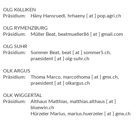
OLG KöLLIKEN
Präsidium:
Häny Hansruedi,
hrhaeny [ at ] pop.agri.ch
OLG RYMENZBURG
Präsidium:
Müller Beat,
beatmueller86 [ at ] gmail.com
OLG SUHR
Präsidium:
Sommer Beat,
beat [ at ] sommer5.ch,
praesident [ at ] olg-suhr.ch
OLK ARGUS
Präsidium:
Thoma Marco,
marcothoma [ at ] gmx.ch,
praesident [ at ] olkargus.ch
OLK WIGGERTAL
Präsidium:
Althaus Matthias,
matthias.althaus [ at ]
bluewin.ch
Hürzeler Marius,
marius.huerzeler [ at ] gmx.ch