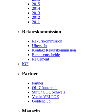
2015
2014
2013
2012
2011
Rekurskommission
Rekurskommission
Übersicht
Kontakt Rekurskommission
Rekursentscheide
Reglement
IOF
Partner
Partner
OL-Gönnerclub
Stiftung OL Schweiz
Verein VELPOZ
Goldenclub
Magazin