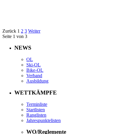
Zurück
1
2
3
Weiter
Seite 1 von 3
NEWS
OL
Ski-OL
Bike-OL
Verband
Ausbildung
WETTKÄMPFE
Terminliste
Startlisten
Ranglisten
Jahrespunktelisten
WO/Reglemente