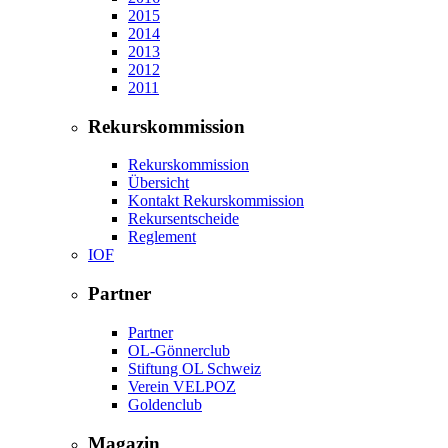
2015
2014
2013
2012
2011
Rekurskommission
Rekurskommission
Übersicht
Kontakt Rekurskommission
Rekursentscheide
Reglement
IOF
Partner
Partner
OL-Gönnerclub
Stiftung OL Schweiz
Verein VELPOZ
Goldenclub
Magazin