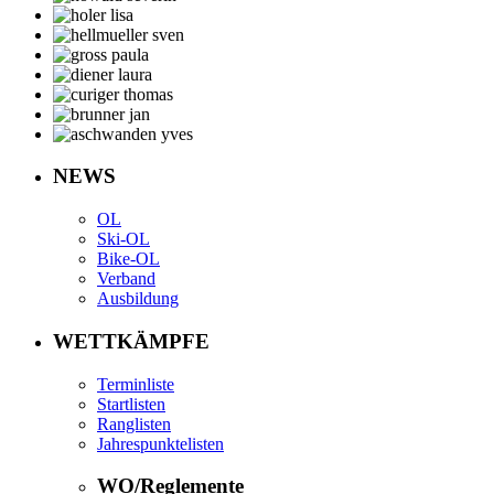
NEWS
OL
Ski-OL
Bike-OL
Verband
Ausbildung
WETTKÄMPFE
Terminliste
Startlisten
Ranglisten
Jahrespunktelisten
WO/Reglemente