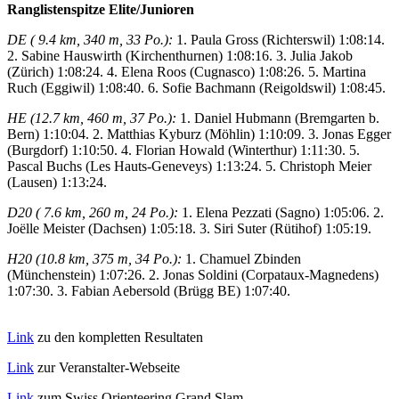
Ranglistenspitze Elite/Junioren
DE ( 9.4 km, 340 m, 33 Po.):
1. Paula Gross (Richterswil) 1:08:14.
2. Sabine Hauswirth (Kirchenthurnen) 1:08:16. 3. Julia Jakob
(Zürich) 1:08:24. 4. Elena Roos (Cugnasco) 1:08:26. 5. Martina
Ruch (Eggiwil) 1:08:40. 6. Sofie Bachmann (Reigoldswil) 1:08:45.
HE (12.7 km, 460 m, 37 Po.):
1. Daniel Hubmann (Bremgarten b.
Bern) 1:10:04. 2. Matthias Kyburz (Möhlin) 1:10:09. 3. Jonas Egger
(Burgdorf) 1:10:50. 4. Florian Howald (Winterthur) 1:11:30. 5.
Pascal Buchs (Les Hauts-Geneveys) 1:13:24. 5. Christoph Meier
(Lausen) 1:13:24.
D20 ( 7.6 km, 260 m, 24 Po.):
1. Elena Pezzati (Sagno) 1:05:06. 2.
Joëlle Meister (Dachsen) 1:05:18. 3. Siri Suter (Rütihof) 1:05:19.
H20 (10.8 km, 375 m, 34 Po.):
1. Chamuel Zbinden
(Münchenstein) 1:07:26. 2. Jonas Soldini (Corpataux-Magnedens)
1:07:30. 3. Fabian Aebersold (Brügg BE) 1:07:40.
Link
zu den kompletten Resultaten
Link
zur Veranstalter-Webseite
Link
zum Swiss Orienteering Grand Slam