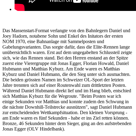
Das Massenstart-Format verlangte von den Bahnlegern Daniel und
Joey Hadorn, notabene Sohn und Enkel des Initators der ersten
NOM 1970, eine Bahnanlage mit Sammelposten und
Gabelungsvarianten. Das sorgte dafür, dass die Elite-Rennen lange
unübersichtlich waren. Erst auf dem ungegabelten Schlussteil zeigte
sich, wie das Rennen stand. Bei den Herren enstand an der Spitze
zuerst eine Vierergruppe mit Jonas Egger, Florian Howald, Daniel
Hubmann und Matthias Kyburz. Am Ende waren es Matthias
Kyburz und Daniel Hubmann, die den Sieg unter sich ausmachten.
Die beiden grössten Namen im Schweizer OL-Sport der letzten
Jahre trennten sich auf einer Routenwahl zum drittletzten Posten.
Während Daniel Hubmann direkt lief und im Hang blieb, entschied
sich Matthias Kyburz für die Wegroute. "Beim Posten war ich
einige Sekunden vor Matthias und konnte zudem den Schwung in
die nächste Downhill-Teilstrecke ausnützen", sagt Daniel Hubmann
zur entscheidenden Wettkampfsituation. Den kleinen Vorsprung -
am Ende waren es fünf Sekunden - habe er ins Ziel retten können.
Bronze, 46 Sekunden hinter dem Sieger, ging an den aufstrebenden
Jonas Egger (OLV Hindelbank).