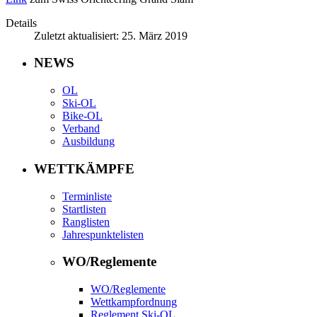
Details
Zuletzt aktualisiert: 25. März 2019
NEWS
OL
Ski-OL
Bike-OL
Verband
Ausbildung
WETTKÄMPFE
Terminliste
Startlisten
Ranglisten
Jahrespunktelisten
WO/Reglemente
WO/Reglemente
Wettkampfordnung
Reglement Ski-OL