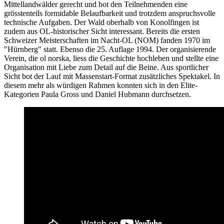
Mittellandwälder gerecht und bot den Teilnehmenden eine
grösstenteils formidable Belaufbarkeit und trotzdem anspruchsvolle
technische Aufgaben. Der Wald oberhalb von Konolfingen ist
zudem aus OL-historischer Sicht interessant. Bereits die ersten
Schweizer Meisterschaften im Nacht-OL (NOM) fanden 1970 im
"Hürnberg" statt. Ebenso die 25. Auflage 1994. Der organisierende
Verein, die ol norska, liess die Geschichte hochleben und stellte eine
Organisation mit Liebe zum Detail auf die Beine. Aus sportlicher
Sicht bot der Lauf mit Massenstart-Format zusätzliches Spektakel. In
diesem mehr als würdigen Rahmen konnten sich in den Elite-
Kategorien Paula Gross und Daniel Hubmann durchsetzen.