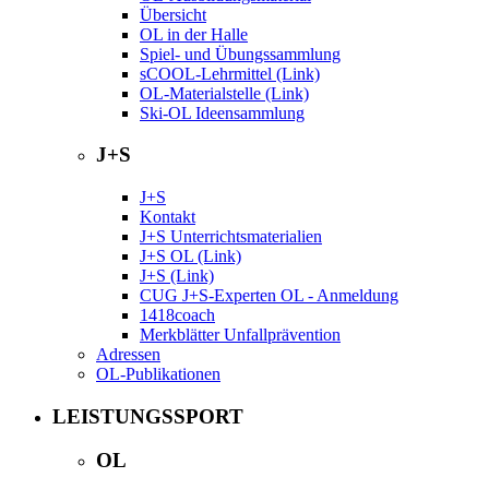
Übersicht
OL in der Halle
Spiel- und Übungssammlung
sCOOL-Lehrmittel (Link)
OL-Materialstelle (Link)
Ski-OL Ideensammlung
J+S
J+S
Kontakt
J+S Unterrichtsmaterialien
J+S OL (Link)
J+S (Link)
CUG J+S-Experten OL - Anmeldung
1418coach
Merkblätter Unfallprävention
Adressen
OL-Publikationen
LEISTUNGSSPORT
OL