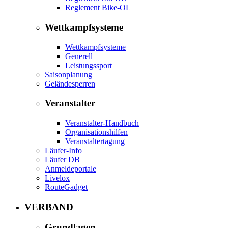
Reglement Bike-OL
Wettkampfsysteme
Wettkampfsysteme
Generell
Leistungssport
Saisonplanung
Geländesperren
Veranstalter
Veranstalter-Handbuch
Organisationshilfen
Veranstaltertagung
Läufer-Info
Läufer DB
Anmeldeportale
Livelox
RouteGadget
VERBAND
Grundlagen