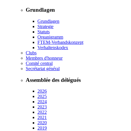
Grundlagen
Grundlagen
Strategie
Statuts
Organigramm
FTEM-Verbandskonzept
Verhaltenskodex
Clubs
Membres d'honneur
Comité central
Secrétariat général
Assemblée des délégués
2026
2025
2024
2023
2022
2021
2020
2019