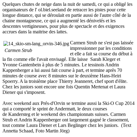
Quelques chutes de neige dans la nuit de samedi, ce qui a obligé les
organisateurs de l' ol.biel.seeland de retracer les pistes pour cette
longue distance, qui se déroulait en partie aussi de l'autre côté de la
chaine montagneuse, ce qui a augmenté les dénivelés et les
descentes vertigineuses, pour plus de spectacle et des exigences
accrues dans la maitrise des lattes.
Carmen Strub ne s'est pas laissée
impressionner par les conditions
Carmen Strub
et elle a fait sa course du début à
la fin comme elle l'avait envisagé. Elle laisse Sarah Kleger et
Yvonne Gantenbein à plus de 5 minutes. Le tessinois Andrin
Kappenberger a lui aussi fait course à part, et termine après 70
minutes de course avec 8 minutes sur le deuxième Hans-Heiri
Spoerry. A la troisième place Thierry Jeanneret, chef sport d'élite.
Chez les juniors sont encore une fois Quentin Mertenat et Laura
Diener qui s'imposent.
Avec weekend aux Prés-d'Orvin se termine aussi la Ski-O Cup 2014
qui a comporté le sprint de Andermatt, le deux courses
de Kandersteg et le weekend des championnats suisses. Carmen
Strub et Andrin Kappenberger ont largement gagné le classement,
tout comme Laura Diener et Lars Beglinger chez les juniors. (Text
Annetta Schaad, Foto Martin Jörg)