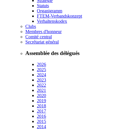
Strategie
Statuts
Organigramm
FTEM-Verbandskonzept
Verhaltenskodex
Clubs
Membres d'honneur
Comité central
Secrétariat général
Assemblée des délégués
2026
2025
2024
2023
2022
2021
2020
2019
2018
2017
2016
2015
2014