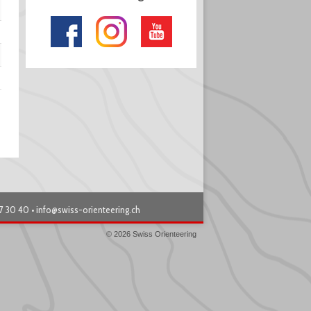
87 30 40 •
info@swiss-orienteering.ch
© 2026 Swiss Orienteering