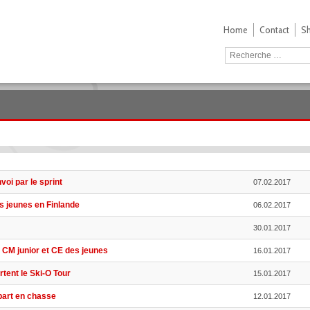
Home
Contact
S
oi par le sprint
07.02.2017
les jeunes en Finlande
06.02.2017
30.01.2017
e, CM junior et CE des jeunes
16.01.2017
tent le Ski-O Tour
15.01.2017
épart en chasse
12.01.2017