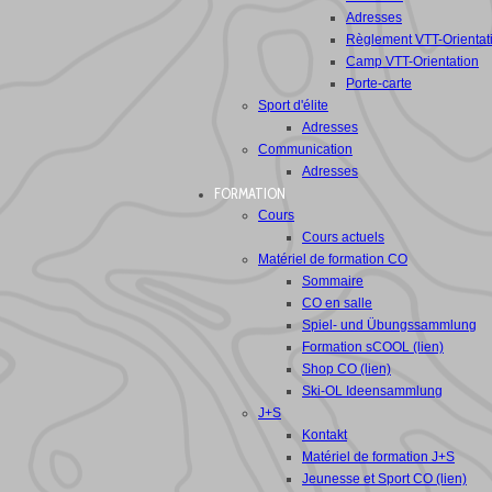
Adresses
Règlement VTT-Orientat
Camp VTT-Orientation
Porte-carte
Sport d'élite
Adresses
Communication
Adresses
FORMATION
Cours
Cours actuels
Matériel de formation CO
Sommaire
CO en salle
Spiel- und Übungssammlung
Formation sCOOL (lien)
Shop CO (lien)
Ski-OL Ideensammlung
J+S
Kontakt
Matériel de formation J+S
Jeunesse et Sport CO (lien)