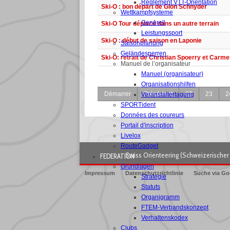
Règlement VTT-Orientation
Ski-O : bon départ de Gion Schnyder
Wettkampfsysteme
Generell
Ski-O Tour déplacé dans un autre terrain
Leistungssport
Ski-O : début de saison en Laponie
Saisonplanung
Geländesperren
Ski-O: retrait de Christian Spoerry et Carm
Manuel de l’organisateur
Manuel (organisateur)
Organisationshilfen
Démarrer
Précédent
22
23
2
Veranstaltertagung
SPORTident
Données des coureurs
Portail d'inscription
Livelox
RouteGadget
Swiss Orienteering (Schweizerischer 
FEDERATION
Grundlagen
Impressum
Datenschutzrichtlinie
Suche via Go
Strategie
Statuts
Organigramm
FTEM-Verbandskonzept
Verhaltenskodex
Clubs