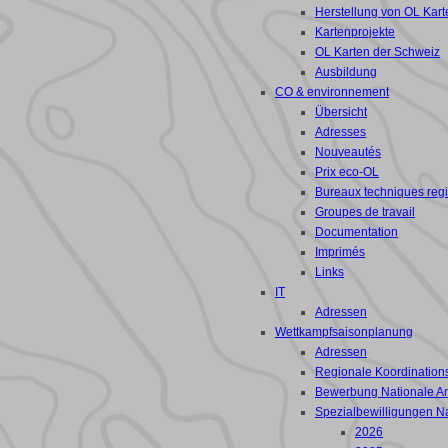
Herstellung von OL Kart
Kartenprojekte
OL Karten der Schweiz
Ausbildung
CO & environnement
Übersicht
Adresses
Nouveautés
Prix eco-OL
Bureaux techniques reg
Groupes de travail
Documentation
Imprimés
Links
IT
Adressen
Wettkampfsaisonplanung
Adressen
Regionale Koordinations
Bewerbung Nationale A
Spezialbewilligungen N
2026