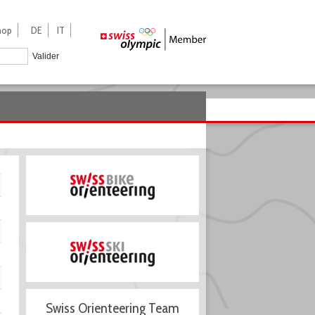
hop
DE
IT
Valider
Swiss Orienteering Team