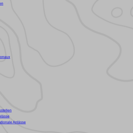
en
ionaux
stellen
nlässe
ationale Anlässe