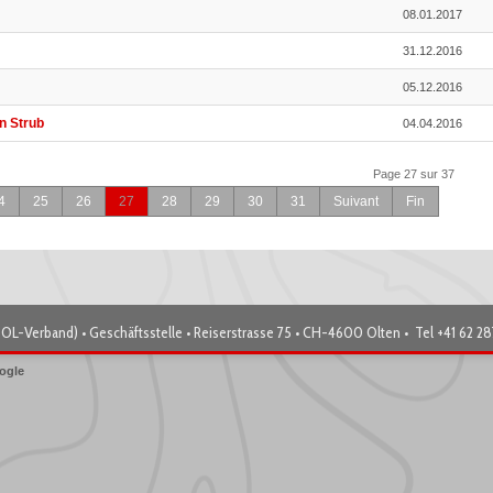
08.01.2017
31.12.2016
05.12.2016
en Strub
04.04.2016
Page 27 sur 37
4
25
26
27
28
29
30
31
Suivant
Fin
OL-Verband) • Geschäftsstelle • Reiserstrasse 75 • CH-4600 Olten • Tel +41 62 2
ogle