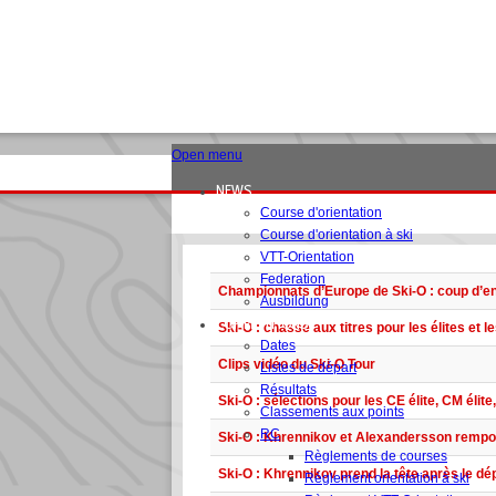
Open menu
NEWS
Course d'orientation
Course d'orientation à ski
VTT-Orientation
Federation
Championnats d’Europe de Ski-O : coup d’env
Ausbildung
COMPETITIONS
Ski-O : chasse aux titres pour les élites et 
Dates
Clips vidéo du Ski-O Tour
Listes de départ
Résultats
Ski-O : sélections pour les CE élite, CM élit
Classements aux points
RC
Ski-O : Khrennikov et Alexandersson rempor
Règlements de courses
Ski-O : Khrennikov prend la tête après le d
Règlement orientation à ski