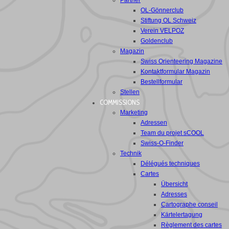
Partner
OL-Gönnerclub
Stiftung OL Schweiz
Verein VELPOZ
Goldenclub
Magazin
Swiss Orienteering Magazine
Kontaktformular Magazin
Bestellformular
Stellen
COMMISSIONS
Marketing
Adressen
Team du projet sCOOL
Swiss-O-Finder
Technik
Délégués techniques
Cartes
Übersicht
Adresses
Cartographe conseil
Kärtelertagung
Règlement des cartes