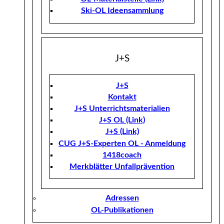
Ski-OL Ideensammlung
J+S
J+S
Kontakt
J+S Unterrichtsmaterialien
J+S OL (Link)
J+S (Link)
CUG J+S-Experten OL - Anmeldung
1418coach
Merkblätter Unfallprävention
Adressen
OL-Publikationen