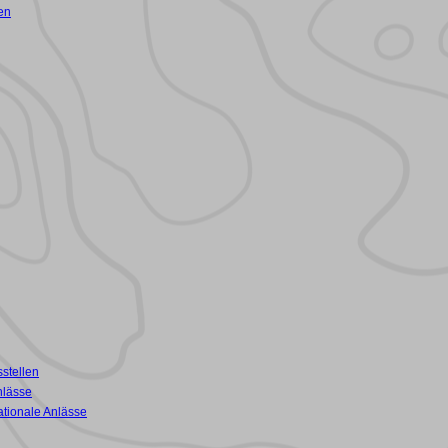
en
stellen
nlässe
ationale Anlässe