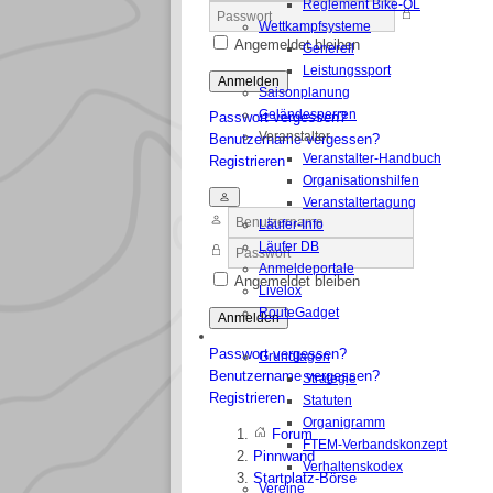
Reglement Bike-OL
Wettkampfsysteme
Angemeldet bleiben
Generell
Leistungssport
Anmelden
Saisonplanung
Geländesperren
Passwort vergessen?
Veranstalter
Benutzername vergessen?
Veranstalter-Handbuch
Registrieren
Organisationshilfen
Veranstaltertagung
Läufer-Info
Läufer DB
Anmeldeportale
Angemeldet bleiben
Livelox
RouteGadget
Anmelden
VERBAND
Passwort vergessen?
Grundlagen
Benutzername vergessen?
Strategie
Registrieren
Statuten
Organigramm
Forum
FTEM-Verbandskonzept
Pinnwand
Verhaltenskodex
Startplatz-Börse
Vereine