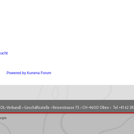
sucht
Powered by
Kunena Forum
OL-Verband) • Geschäftsstelle • Reiserstrasse 75 • CH-4600 Olten • Tel +41 62 2
ogle