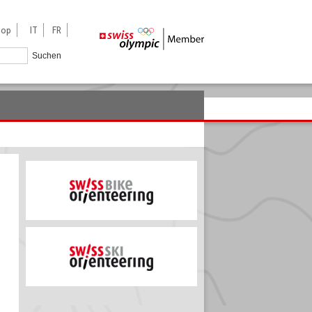
hop
IT
FR
Suchen