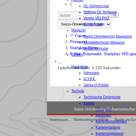
Partner
1
OL-Gönnerclub
Stiftung OL Schweiz
Verein VELPOZ
Goldenclub
Magazin
Forum
Swiss Orienteering Magazine
Pinnwand
Kontaktformular Magazin
Startplatz-Börse
Bestellformular
8. Nat. Braunwald: Startplatz H55 ge
Stellen
BEREICHE
Marketing
Ladezeit der Seite: 0.226 Sekunden
Adressen
sCOOL
Swiss-O-Finder
Technik
Technische Delegierte
Karten
Swiss Orienteering (Schweizerischer 
Übersicht
Adressen
Impressum
Datenschutzrichtlinie
Suche via Go
Kartenkonsulenten
Kärtelertagung
Kartenreglement