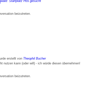
nwald: Startplatz H55 gesucht
n
ersation beizutreten.
rde erstellt von
Theophil Bucher
icht nutzen kann (oder will) - ich würde diesen übernehmen!
ersation beizutreten.