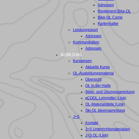
Adressen
Reglement Bike-OL
Bike-OL Camp
Kartenhalter
Leistungssport
Adressen
Kommunikation
Adressen
AUSBILDUNG
Kurswesen
Aktuelle Kurse
OL-Ausbildungsmaterial
Übersicht
OL in der Halle
Spiel- und Übungssammlung
sCOOL-Lehrmittel (Link)
OL-Materialstelle (Link)
Ski-OL Ideensammlung
J+S
Kontakt
J+S Unterrichtsmaterialien
J+S OL (Link)