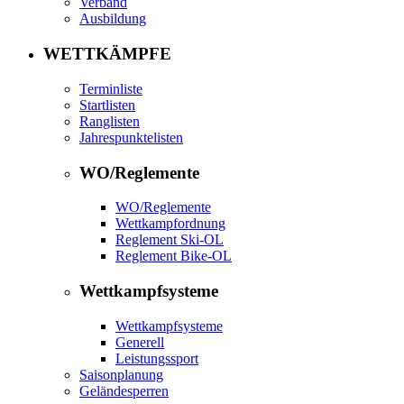
Verband
Ausbildung
WETTKÄMPFE
Terminliste
Startlisten
Ranglisten
Jahrespunktelisten
WO/Reglemente
WO/Reglemente
Wettkampfordnung
Reglement Ski-OL
Reglement Bike-OL
Wettkampfsysteme
Wettkampfsysteme
Generell
Leistungssport
Saisonplanung
Geländesperren