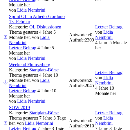
Monate her
von
Lidia Nembrini
Sprint OL in Arbedo-Gorduno
13. Februar
Kategorie:
OL Diskussionen
Letzter Beitrag
Thema gestartet 4 Jahre 5
von
Lidia
Antworten:
0
Monate her, von
Lidia
Nembrini
Aufrufe:
2309
Nembrini
4 Jahre 5 Monate
Letzter Beitrag
4 Jahre 5
her
Monate her
von
Lidia Nembrini
Weekend Flumserberg
Kategorie:
Startplatz-Börse
Letzter Beitrag
Thema gestartet 4 Jahre 10
von
Lidia
Monate her, von
Lidia
Antworten:
0
Nembrini
Nembrini
Aufrufe:
2045
4 Jahre 10
Letzter Beitrag
4 Jahre 10
Monate her
Monate her
von
Lidia Nembrini
SOW 2019
Kategorie:
Startplatz-Börse
Letzter Beitrag
Thema gestartet 7 Jahre 3 Tage
von
Lidia
Antworten:
0
her, von
Lidia Nembrini
Nembrini
Aufrufe:
2610
Letzter Beitrag
7 Jahre 3 Tage
7 Jahre 3 Tage