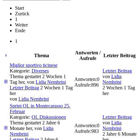
Start
Zurück
1
Weiter
Ende
1
Antworten /
Thema
Letzter Beitrag
Aufrufe
Miglior sportivo ticinese
Kategorie:
Diverses
Letzter Beitrag
Thema gestartet 2 Wochen 1
von
Lidia
Antworten:
0
Tag her, von
Lidia Nembrini
Nembrini
Aufrufe:
896
Letzter Beitrag
2 Wochen 1 Tag
2 Wochen 1 Tag
her
her
von
Lidia Nembrini
Sprint OL in Montecarasso 25.
Februar
Kategorie:
OL Diskussionen
Letzter Beitrag
Thema gestartet 2 Jahre 6
von
Lidia
Antworten:
0
Monate her, von
Lidia
Nembrini
Aufrufe:
983
Nembrini
2 Jahre 6 Monate
Letzter Beitrag
2 Jahre 6
her