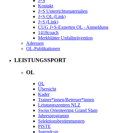
J+S
Kontakt
J+S Unterrichtsmaterialien
J+S OL (Link)
J+S (Link)
CUG J+S-Experten OL - Anmeldung
1418coach
Merkblätter Unfallprävention
Adressen
OL-Publikationen
LEISTUNGSSPORT
OL
OL
Übersicht
Kader
Trainer*innen/Betreuer*innen
Leistungszentren NLZ
Swiss Orienteering Grand Slam
Jahresprogramm
Selektionsbestimmungen
PISTE
Jugendcup