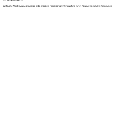
Bildquelle Martin Jörg, Bildquelle bitte angeben, redaktionelle Verwendung nur in Absprache mit dem Fotografen