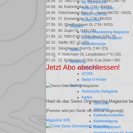
26.09.
10. TMO O-92 CT MIDDLE Piora (148 / TI)
OL-Gönnerclub
26.09.
48. Rafzerfelder OL (*37 / ZH/SH)
Stiftung OL Schweiz
26.09.
Ostschweizer Bike-OL - Sprint SM (SC / NOS)
Verein VELPOZ
27.09.
57. Emmentaler OL (*38 / BE/SO)
Goldenclub
27.09.
50. Oberthurgauer OL (*39 / NOS)
Magazin
27.09.
80. Zuger OL (149 / ZS)
Swiss Orienteering Magazine
27.09.
11. TMO O-92 LONG Piora (150 / TI)
Kontaktformular Magazin
02.10.
Staffel JEC (S / ZS)
Bestellformular
03.10.
Sörenberger Dorf OL (*40 / ZS)
Stellen
04.10.
8. Nationaler OL Langdistanz (**A / ZS)
BEREICHE
07.10.
21. Freiburger sCOOL-Cup (Adm / SR)
Marketing
Jetzt Abo abschliessen!
Adressen
sCOOL
Swiss-O-Finder
Technik
Technische Delegierte
Karten
Hast du das Swiss Orienteering Magazine ber
Übersicht
Adressen
(Fenster wird pro Gerät nur einmal angezeigt)
Kartenkonsulenten
Magazine 3/26
Kärtelertagung
Kartenreglement