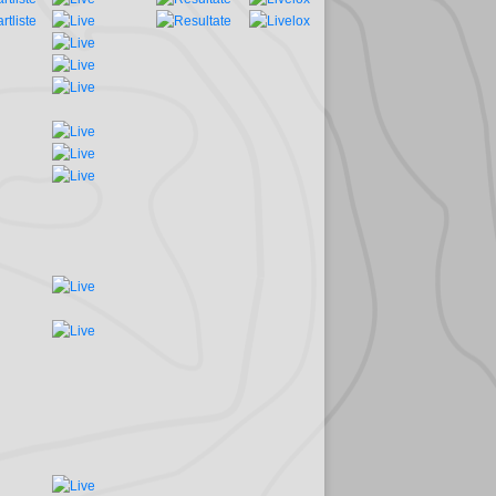
der Studierenden-WM in Portugal in der Sprintstaffel