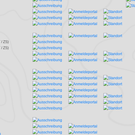
as Schweizer Team mit Anna Gasser, Simon Humbel, Pascal Schärer und Inès Berger läuft an 
uf den 6. Rang und gewinnt damit ein Diplom.
 / ZS)
 / ZS)
n