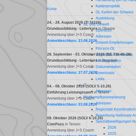
Herstellung von OL Kart
Kartenprojekte
Kurse
OL Karten der Schweiz
Ausbildung
24. - 28. August 2026 (TI 16226)
OL und Umwelt
Grundausbildung -
Leiterkurs
in Olivone
Übersicht
Anmeldung über J+S Coach:
Adressen
Anmeldeschluss: 23.06.2026
Umwelt-Empfehlungen
Prix eco-OL
28. September - 03. Oktober 2026 (BE 336-40-26)
Regionale Fachstellen
Grundausbildung -
Leiterkurs
in Burgdorf
Arbeitsgruppen
Anmeldung über J+S Coach:
Dokumentation
Anmeldeschluss: 27.07.2026
Downloads
Links
IT
04. - 08. Oktober 2026 (
SOLV 5-10.26
)
Adressen
Einführung Leistungssport
in Tenero
Wettkampfsaisonplanung
Anmeldung über J+S Coach:
Adressen
Anmeldeschluss: 03.08.2026
Regionale Koordinations
Bewerbung Nationale A
09. Oktober 2026
(
SOLV 6-10.26
)
Spezialbewilligungen N
ComPass
in Tenero
2026
Anmeldung über J+S Coach:
2025