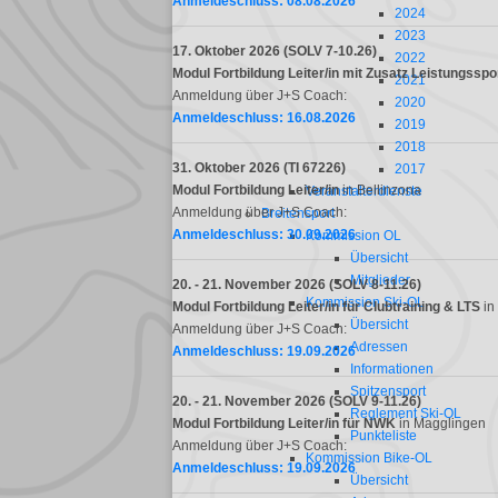
Anmeldeschluss: 08.08.2026
2024
2023
17. Oktober 2026
(
SOLV 7-10.26
)
2022
Modul Fortbildung Leiter/in
mit Zusatz Leistungsspo
2021
Anmeldung über J+S Coach:
2020
Anmeldeschluss: 16.08.2026
2019
2018
31.
Oktober
2026 (TI 67226)
2017
Modul Fortbildung
Leiter/in
in Bellinzona
Veranstalterdienste
Anmeldung über J+S Coach:
Breitensport
Anmeldeschluss: 30.09.2026
Kommission OL
Übersicht
Mitglieder
20. - 21. November 2026
(
SOLV 8-11.26
)
Kommission Ski-OL
Modul Fortbildung Leiter/in für Clubtraining & LTS
in
Übersicht
Anmeldung über J+S Coach:
Adressen
Anmeldeschluss: 19.09.2026
Informationen
Spitzensport
20. - 21. November 2026
(
SOLV 9-11.26
)
Reglement Ski-OL
Modul Fortbildung Leiter/in für NWK
in Magglingen
Punkteliste
Anmeldung über J+S Coach:
Kommission Bike-OL
Anmeldeschluss: 19.09.2026
Übersicht