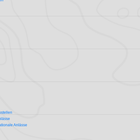
en
stellen
nlässe
ationale Anlässe