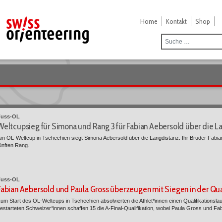
Home
Kontakt
Shop
Fuss-OL
Weltcupsieg für Simona und Rang 3 für Fabian Aebersold über die L
m OL-Weltcup in Tschechien siegt Simona Aebersold über die Langdistanz. Ihr Bruder Fabian 
ünften Rang.
Fuss-OL
Fabian Aebersold und Paula Gross überzeugen mit Siegen in der Qual
um Start des OL-Weltcups in Tschechien absolvierten die Athlet*innen einen Qualifikationslauf
estarteten Schweizer*innen schaffen 15 die A-Final-Qualifikation, wobei Paula Gross und Fa