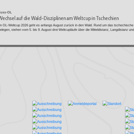
Fuss-OL
Wechsel auf die Wald-Disziplinen am Weltcup in Tschechien
m OL-Weltcup 2026 geht es anfangs August zurück in den Wald. Rund um das tschechische 
elegen, stehen vom 5. bis 9. August drei Weltcupläufe über die Mitteldistanz, Langdistanz und 
Fuss-OL
Pascal Schärer verpasst eine Medaille über die Mitteldistanz knapp
m letzten Wettkampf der Studierenden-WM läuft Pascal Schärer über die Mitteldistanz auf Ra
erger läuft als beste Schweizerin auf Rang 13.
Fuss-OL
Studierenden-WM: Top-Ten-Rang für Pascal Schärer im Sprint
n der Studierenden-WM in Portugal läuft Pascal Schärer im Sprint als bester Schweizer auf R
chweizerin auf dem 18. Rang.
Fuss-OL
6. Rang fürs Schweizer Sprintstaffel-Team an der Studierenden-W