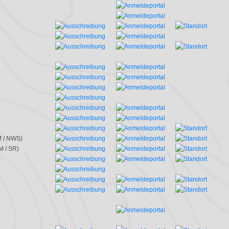
M / NWS)
M / SR)
)