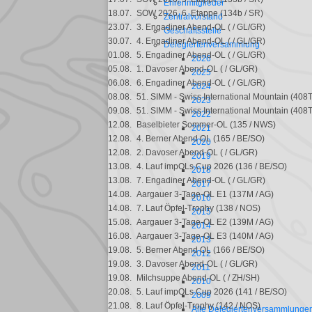
Ehrenmitglieder
D
18.07.
SOW 2026, 6. Etappe (134b / SR)
Zentralvorstand
a
23.07.
3. Engadiner Abend-OL ( / GL/GR)
Geschäftsstelle
30.07.
4. Engadiner Abend-OL ( / GL/GR)
Delegiertenversammlung
01.08.
5. Engadiner Abend-OL ( / GL/GR)
2026
05.08.
1. Davoser Abend-OL ( / GL/GR)
2025
06.08.
6. Engadiner Abend-OL ( / GL/GR)
2024
08.08.
51. SIMM - Swiss International Mountain (408T
2023
09.08.
51. SIMM - Swiss International Mountain (408T
2022
12.08.
Baselbieter Sommer-OL (135 / NWS)
2021
12.08.
4. Berner Abend OL (165 / BE/SO)
2020
12.08.
2. Davoser Abend-OL ( / GL/GR)
2019
13.08.
4. Lauf impOLs Cup 2026 (136 / BE/SO)
2018
13.08.
7. Engadiner Abend-OL ( / GL/GR)
2017
14.08.
Aargauer 3-Tage-OL E1 (137M / AG)
2016
14.08.
7. Lauf Öpfel-Trophy (138 / NOS)
2015
15.08.
Aargauer 3-Tage-OL E2 (139M / AG)
2014
16.08.
Aargauer 3-Tage-OL E3 (140M / AG)
2013
19.08.
5. Berner Abend OL (166 / BE/SO)
2012
19.08.
3. Davoser Abend-OL ( / GL/GR)
2011
19.08.
Milchsuppe Abend-OL ( / ZH/SH)
2010
20.08.
5. Lauf impOLs Cup 2026 (141 / BE/SO)
2009
21.08.
8. Lauf Öpfel-Trophy (142 / NOS)
Alle Delegiertenversammlunge