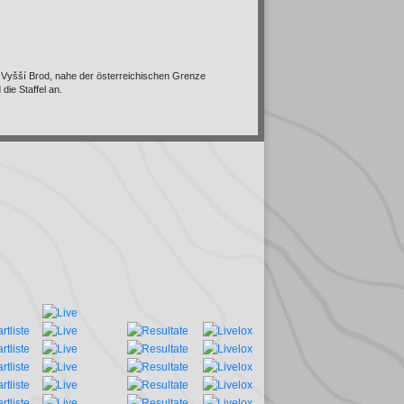
Vyšší Brod, nahe der österreichischen Grenze
die Staffel an.
ng 4 und verpasst eine zweite Medaille knappt. Inès
ang 8. Seline Sannwald klassiert sich als beste
M