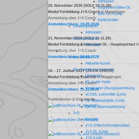
Adressen
20. November 2026
(
SOLV 10-11.26
)
Reglement Bike-OL
Modul Fortbildung J+S-Coach
in Magglingen
Bike-OL Camp
Anmeldung über J+S Coach:
Kartenhalter
Anmeldeschluss: 19.09.2026
Leistungssport
Adressen
21. November 2026
(
SOLV 11-11.26
)
Kommunikation
Modul Fortbildung
Kindersport OL -
Hauptsportart
i
Adressen
Anmeldung über J+S Coach:
AUSBILDUNG
Anmeldeschluss: 20.09.2026
Kurswesen
Aktuelle Kurse
OL-Ausbildungsmaterial
16. - 17. Januar 2027 (JS-CH
209155
)
Übersicht
Modul Fortbildung Expert/in
in Magglingen
OL in der Halle
Anmeldung über J+S Coach:
Spiel- und Übungssammlung
Anmeldeschluss: 15.11.2026
sCOOL-Lehrmittel (Link)
Publikationen & Dokumente
OL-Materialstelle (Link)
Broschüre OL (deutsch)
Ski-OL Ideensammlung
J+S
Kontakt
Broschüre OL (français)
J+S Unterrichtsmaterialien
J+S OL (Link)
Broschüre OL und Umwelt (deutsch)
J+S (Link)