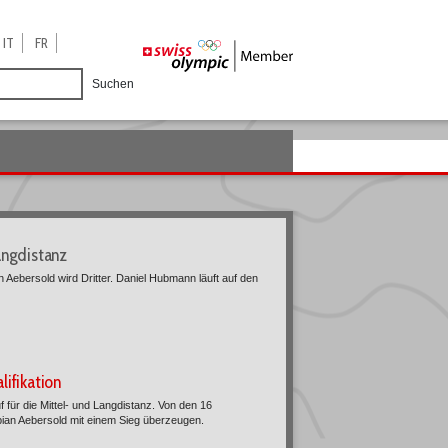
IT
FR
Suchen
angdistanz
Aebersold wird Dritter. Daniel Hubmann läuft auf den
ifikation
 für die Mittel- und Langdistanz. Von den 16
bian Aebersold mit einem Sieg überzeugen.