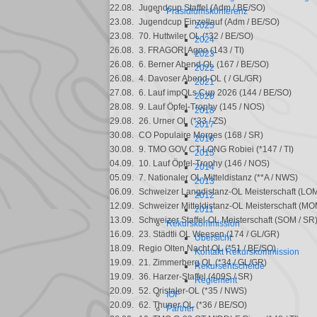
22.08.
Jugendcup Staffel (Adm / BE/SO)
Präsidiumskonferenz
23.08.
Jugendcup Einzellauf (Adm / BE/SO)
2025
23.08.
70. Huttwiler OL (*32 / BE/SO)
2024
26.08.
3. FRAGORI Agno (143 / TI)
2023
26.08.
6. Berner Abend OL (167 / BE/SO)
2022
26.08.
4. Davoser Abend-OL ( / GL/GR)
2021
27.08.
6. Lauf impOLs Cup 2026 (144 / BE/SO)
2020
28.08.
9. Lauf Öpfel-Trophy (145 / NOS)
2018
29.08.
26. Urner OL (*33 / ZS)
2017
30.08.
CO Populaire Morges (168 / SR)
2016
30.08.
9. TMO GOV CT LONG Robiei (*147 / TI)
2015
04.09.
10. Lauf Öpfel-Trophy (146 / NOS)
2014
05.09.
7. Nationaler OL Mitteldistanz (**A / NWS)
2013
06.09.
Schweizer Langdistanz-OL Meisterschaft (LO
2012
12.09.
Schweizer Mitteldistanz-OL Meisterschaft (MO
2011
13.09.
Schweizer Staffel-OL Meisterschaft (SOM / SR
Rekurskommission
16.09.
23. Städtli OL Weesen (174 / GL/GR)
Übersicht
18.09.
Regio Olten Nacht OL (*51 / BE/SO)
Kontakt Rekurskommission
19.09.
21. Zimmerberg OL (*34 / GL/GR)
Rekursentscheide
19.09.
36. Harzer-Staffel (409S / SR)
Reglement
20.09.
52. Oristaler-OL (*35 / NWS)
IOF
20.09.
62. Thuner OL (*36 / BE/SO)
Partner