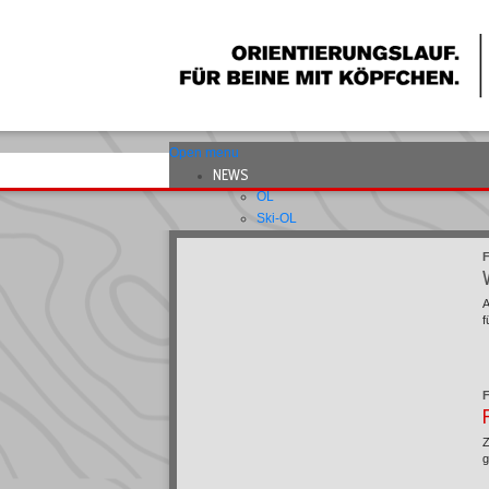
Open menu
NEWS
OL
Ski-OL
Bike-OL
Verband
Ausbildung
A
WETTKÄMPFE
f
Terminliste
Startlisten
Ranglisten
Jahrespunktelisten
WO/Reglemente
Wettkampfordnung
Z
Reglement Ski-OL
g
Reglement Bike-OL