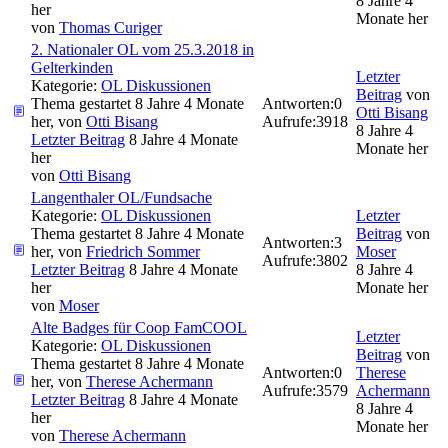
8 Jahre 4
her
Monate her
von
Thomas Curiger
2. Nationaler OL vom 25.3.2018 in
Gelterkinden
Letzter
Kategorie:
OL Diskussionen
Beitrag
von
Thema gestartet 8 Jahre 4 Monate
Antworten:
0
Otti Bisang
her, von
Otti Bisang
Aufrufe:
3918
8 Jahre 4
Letzter Beitrag
8 Jahre 4 Monate
Monate her
her
von
Otti Bisang
Langenthaler OL/Fundsache
Kategorie:
OL Diskussionen
Letzter
Thema gestartet 8 Jahre 4 Monate
Beitrag
von
Antworten:
3
her, von
Friedrich Sommer
Moser
Aufrufe:
3802
Letzter Beitrag
8 Jahre 4 Monate
8 Jahre 4
her
Monate her
von
Moser
Alte Badges für Coop FamCOOL
Letzter
Kategorie:
OL Diskussionen
Beitrag
von
Thema gestartet 8 Jahre 4 Monate
Antworten:
0
Therese
her, von
Therese Achermann
Aufrufe:
3579
Achermann
Letzter Beitrag
8 Jahre 4 Monate
8 Jahre 4
her
Monate her
von
Therese Achermann