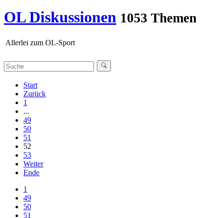
OL Diskussionen
1053 Themen
Allerlei zum OL-Sport
Start
Zurück
1
...
49
50
51
52
53
Weiter
Ende
1
49
50
51