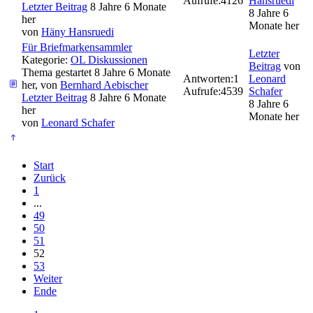
Aufrufe:
4126
Hansruedi
Letzter Beitrag
8 Jahre 6 Monate
8 Jahre 6
her
Monate her
von
Häny Hansruedi
Für Briefmarkensammler
Letzter
Kategorie:
OL Diskussionen
Beitrag
von
Thema gestartet 8 Jahre 6 Monate
Antworten:
1
Leonard
her, von
Bernhard Aebischer
Aufrufe:
4539
Schafer
Letzter Beitrag
8 Jahre 6 Monate
8 Jahre 6
her
Monate her
von
Leonard Schafer
Start
Zurück
1
...
49
50
51
52
53
Weiter
Ende