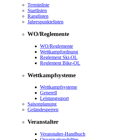
Terminliste
Startlisten
Ranglisten
Jahrespunktelisten
WO/Reglemente
WO/Reglemente
Wettkampfordnung
Reglement Ski-OL
Reglement Bike-OL
Wettkampfsysteme
Wettkampfsysteme
Generell
Leistungssport
Saisonplanung
Geländesperren
Veranstalter
Veranstalter-Handbuch
Organisationshilfen