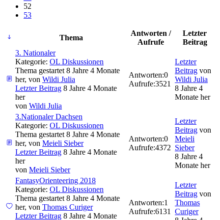
52
53
Antworten /
Letzter
Thema
Aufrufe
Beitrag
3. Nationaler
Kategorie:
OL Diskussionen
Letzter
Thema gestartet 8 Jahre 4 Monate
Beitrag
von
Antworten:
0
her, von
Wildi Julia
Wildi Julia
Aufrufe:
3521
Letzter Beitrag
8 Jahre 4 Monate
8 Jahre 4
her
Monate her
von
Wildi Julia
3.Nationaler Dachsen
Letzter
Kategorie:
OL Diskussionen
Beitrag
von
Thema gestartet 8 Jahre 4 Monate
Antworten:
0
Meieli
her, von
Meieli Sieber
Aufrufe:
4372
Sieber
Letzter Beitrag
8 Jahre 4 Monate
8 Jahre 4
her
Monate her
von
Meieli Sieber
FantasyOrienteering 2018
Letzter
Kategorie:
OL Diskussionen
Beitrag
von
Thema gestartet 8 Jahre 4 Monate
Antworten:
1
Thomas
her, von
Thomas Curiger
Aufrufe:
6131
Curiger
Letzter Beitrag
8 Jahre 4 Monate