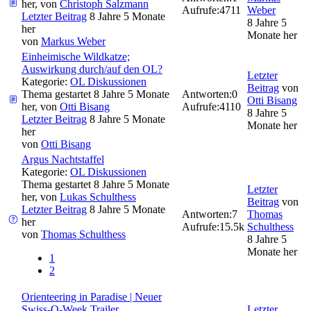
her, von
Christoph Salzmann
Aufrufe:
4711
Weber
Letzter Beitrag
8 Jahre 5 Monate
8 Jahre 5
her
Monate her
von
Markus Weber
Einheimische Wildkatze;
Auswirkung durch/auf den OL?
Letzter
Kategorie:
OL Diskussionen
Beitrag
von
Thema gestartet 8 Jahre 5 Monate
Antworten:
0
Otti Bisang
her, von
Otti Bisang
Aufrufe:
4110
8 Jahre 5
Letzter Beitrag
8 Jahre 5 Monate
Monate her
her
von
Otti Bisang
Argus Nachtstaffel
Kategorie:
OL Diskussionen
Thema gestartet 8 Jahre 5 Monate
Letzter
her, von
Lukas Schulthess
Beitrag
von
Letzter Beitrag
8 Jahre 5 Monate
Antworten:
7
Thomas
her
Aufrufe:
15.5k
Schulthess
von
Thomas Schulthess
8 Jahre 5
Monate her
1
2
Orienteering in Paradise | Neuer
Swiss-O-Week Trailer
Letzter