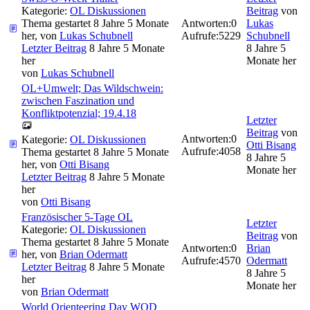
Kategorie:
OL Diskussionen
Beitrag
von
Thema gestartet 8 Jahre 5 Monate
Antworten:
0
Lukas
her, von
Lukas Schubnell
Aufrufe:
5229
Schubnell
Letzter Beitrag
8 Jahre 5 Monate
8 Jahre 5
her
Monate her
von
Lukas Schubnell
OL+Umwelt; Das Wildschwein:
zwischen Faszination und
Konfliktpotenzial; 19.4.18
Letzter
Beitrag
von
Antworten:
0
Kategorie:
OL Diskussionen
Otti Bisang
Aufrufe:
4058
Thema gestartet 8 Jahre 5 Monate
8 Jahre 5
her, von
Otti Bisang
Monate her
Letzter Beitrag
8 Jahre 5 Monate
her
von
Otti Bisang
Französischer 5-Tage OL
Letzter
Kategorie:
OL Diskussionen
Beitrag
von
Thema gestartet 8 Jahre 5 Monate
Antworten:
0
Brian
her, von
Brian Odermatt
Aufrufe:
4570
Odermatt
Letzter Beitrag
8 Jahre 5 Monate
8 Jahre 5
her
Monate her
von
Brian Odermatt
World Orienteering Day WOD