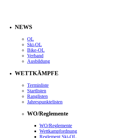
NEWS
OL
Ski-OL
Bike-OL
Verband
Ausbildung
WETTKÄMPFE
Terminliste
Startlisten
Ranglisten
Jahrespunktelisten
WO/Reglemente
WO/Reglemente
Wettkampfordnung
Reglement Ski-OL