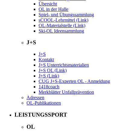
Übersicht
OL in der Halle
Spiel- und Übungssammlung
sCOOL-Lehrmittel (Link)
OL-Materialstelle (Link)
Ski-OL Ideensammlung
J+S
J+S
Kontakt
J+S Unterrichtsmaterialien
J+S OL (Link)
J+S (Link)
CUG J+S-Experten OL - Anmeldung
1418coach
Merkblätter Unfallprävention
Adressen
OL-Publikationen
LEISTUNGSSPORT
OL