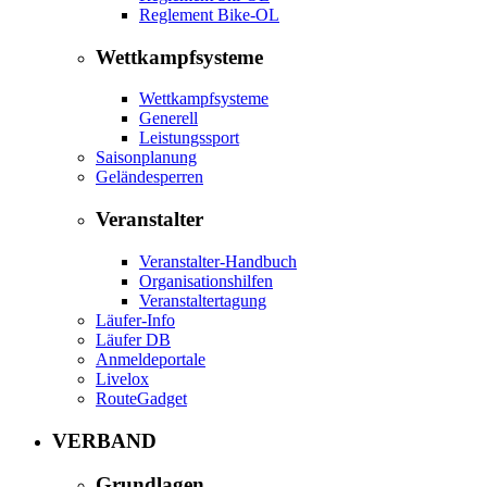
Reglement Bike-OL
Wettkampfsysteme
Wettkampfsysteme
Generell
Leistungssport
Saisonplanung
Geländesperren
Veranstalter
Veranstalter-Handbuch
Organisationshilfen
Veranstaltertagung
Läufer-Info
Läufer DB
Anmeldeportale
Livelox
RouteGadget
VERBAND
Grundlagen