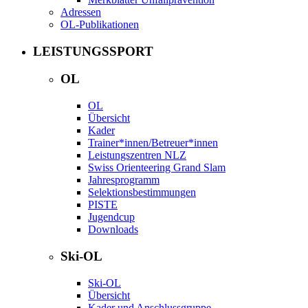
Adressen
OL-Publikationen
LEISTUNGSSPORT
OL
OL
Übersicht
Kader
Trainer*innen/Betreuer*innen
Leistungszentren NLZ
Swiss Orienteering Grand Slam
Jahresprogramm
Selektionsbestimmungen
PISTE
Jugendcup
Downloads
Ski-OL
Ski-OL
Übersicht
Kader und Anschlussgruppe