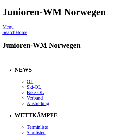
Junioren-WM Norwegen
Menu
Search
Home
Junioren-WM Norwegen
NEWS
OL
Ski-OL
Bike-OL
Verband
Ausbildung
WETTKÄMPFE
Terminliste
Startlisten