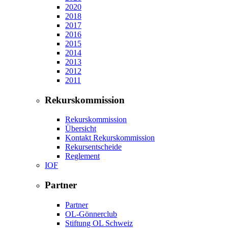
2020
2018
2017
2016
2015
2014
2013
2012
2011
Rekurskommission
Rekurskommission
Übersicht
Kontakt Rekurskommission
Rekursentscheide
Reglement
IOF
Partner
Partner
OL-Gönnerclub
Stiftung OL Schweiz