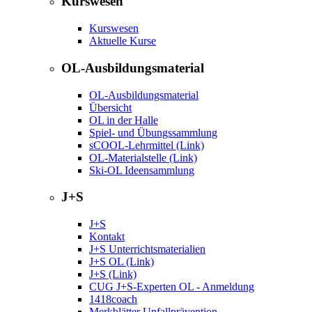
Kurswesen
Kurswesen
Aktuelle Kurse
OL-Ausbildungsmaterial
OL-Ausbildungsmaterial
Übersicht
OL in der Halle
Spiel- und Übungssammlung
sCOOL-Lehrmittel (Link)
OL-Materialstelle (Link)
Ski-OL Ideensammlung
J+S
J+S
Kontakt
J+S Unterrichtsmaterialien
J+S OL (Link)
J+S (Link)
CUG J+S-Experten OL - Anmeldung
1418coach
Merkblätter Unfallprävention