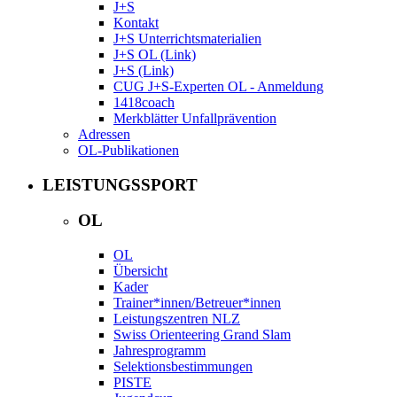
J+S
Kontakt
J+S Unterrichtsmaterialien
J+S OL (Link)
J+S (Link)
CUG J+S-Experten OL - Anmeldung
1418coach
Merkblätter Unfallprävention
Adressen
OL-Publikationen
LEISTUNGSSPORT
OL
OL
Übersicht
Kader
Trainer*innen/Betreuer*innen
Leistungszentren NLZ
Swiss Orienteering Grand Slam
Jahresprogramm
Selektionsbestimmungen
PISTE