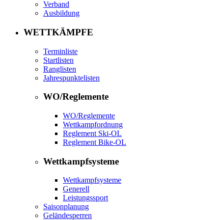
Verband
Ausbildung
WETTKÄMPFE
Terminliste
Startlisten
Ranglisten
Jahrespunktelisten
WO/Reglemente
WO/Reglemente
Wettkampfordnung
Reglement Ski-OL
Reglement Bike-OL
Wettkampfsysteme
Wettkampfsysteme
Generell
Leistungssport
Saisonplanung
Geländesperren