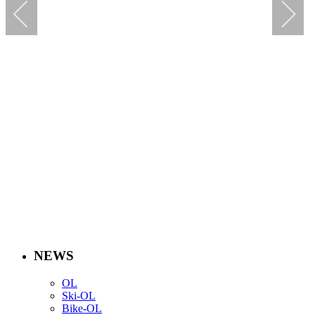
NEWS
OL
Ski-OL
Bike-OL