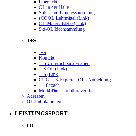
Übersicht
OL in der Halle
Spiel- und Übungssammlung
sCOOL-Lehrmittel (Link)
OL-Materialstelle (Link)
Ski-OL Ideensammlung
J+S
J+S
Kontakt
J+S Unterrichtsmaterialien
J+S OL (Link)
J+S (Link)
CUG J+S-Experten OL - Anmeldung
1418coach
Merkblätter Unfallprävention
Adressen
OL-Publikationen
LEISTUNGSSPORT
OL