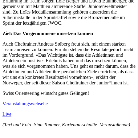
Erfahrung im Team sorgen Loïc Berger und David Baumberger, die
gemeinsam mit Matthieu amtierende Staffel-Juniorenweltmeister
sind. Zu Loïcs Medaillensammlung gehören ausserdem die
Silbermedaille in der Sprintstaffel sowie die Bronzemedaille im
Sprint der letztjährigen JWOC.
Ziel: Das Vorgenommene umsetzen können
Auch Cheftrainer Andreas Sølberg freut sich, mit einem starken
Team anreisen zu können. Für ihn stehen die Resultate jedoch nicht
im Vordergrund. «Das Wichtigste ist, dass die Athletinnen und
Athleten ein positives Erlebnis haben und das umsetzen können,
was sie sich vorgenommen haben. Uns geht es mehr darum, dass die
Athletinnen und Athleten ihre persönlichen Ziele erreichen, als dass
wir uns ein konkretes Resultatziel vornehmen», erklärt der
Norweger, der seit dieser Saison Cheftrainer der Junior*innen ist.
Swiss Orienteering wünscht gutes Gelingen!
Veranstaltungswebseite
Live
(Text und Foto: Sina Tommer, Kartenausschnitte: Veranstaltende)