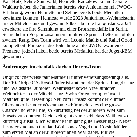
Kati Hotz, Seline Sannwald, Henriette Radzikowski und Coralie
Waldner haben die Juniorinnen bereits vier Athletinnen mit JWOC-
Erfahrung, wobei Henriette und Seline bereits beide Medaillen
gewinnen konnten. Henriette wurde 2023 Juniorinnen-Weltmeisterin
in der Mitteldistanz und gewann Silber über die Langdistanz. 2024
erweiterte sie ihre Sammlung mit einer Bronzemedaille im Sprint.
Seline lief im Vorjahr zusammen mit ihrem Sprintstaffelteam auf den
zweiten Rang. Das Team wird von Leonie Mathis und Rahel Good
komplettiert. Für sie ist die Teilnahme an der JWOC zwar eine
Premiere, jedoch haben beide bereits Medaillen bei der Jugend-EM
gewonnen.
Änderungen im ebenfalls starken Herren-Team
Unglücklicherweise fällt Matthieu Bührer verletzungsbedingt aus.
Der 19-jährige CA-Rosé-Läufer ist amtierender Sprint-, Langdistanz
und Waldstaffel-Junioren-Weltmeister sowie Vize-Junioren-
Weltmeister in der Mitteldistanz. Swiss Orienteering wünscht
Matthieu gute Besserung! Neu zum Einsatz kommt der Zürcher
Oberländer Leander Wylenmann: «Für mich ist es eine grosse
Chance und eine Ehre, so kurzfristig bei der Junioren-WM zum
Einsatz zu kommen. Gleichzeitig tut es mir leid, dass Matthieu so
kurzfristig ausfällt. Ich wünsche ihm ganz gute Besserung!» Neben
Leander sind auch Gratian Böhi, Jonas Vogel und Corsin Müller
zum ersten Mal an der Junioren*innen-WM dabei. Für viel