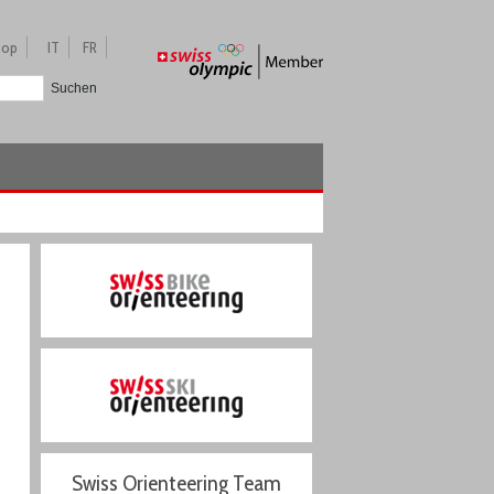
hop
IT
FR
Suchen
Swiss Orienteering Team