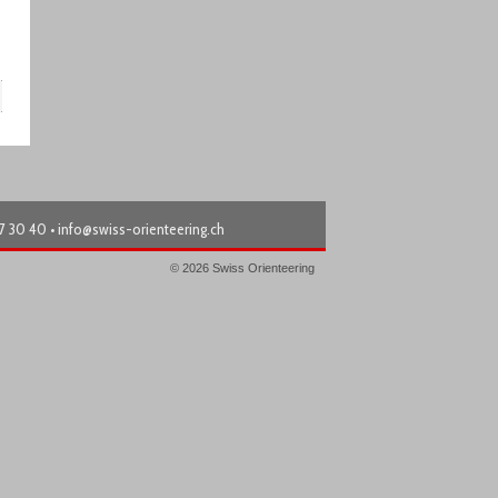
87 30 40 •
info@swiss-orienteering.ch
© 2026 Swiss Orienteering