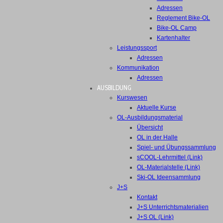
Adressen
Reglement Bike-OL
Bike-OL Camp
Kartenhalter
Leistungssport
Adressen
Kommunikation
Adressen
AUSBILDUNG
Kurswesen
Aktuelle Kurse
OL-Ausbildungsmaterial
Übersicht
OL in der Halle
Spiel- und Übungssammlung
sCOOL-Lehrmittel (Link)
OL-Materialstelle (Link)
Ski-OL Ideensammlung
J+S
Kontakt
J+S Unterrichtsmaterialien
J+S OL (Link)