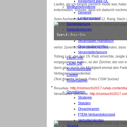
Reglement Bike-OL
Laufes, als ich bereits ziemlich müde war, habe
Wettkampfsysteme
entschieden. Schade, dass ich dadurch nochmal
Generell
Leistungssport
Sven Aschwanden lief auf den 12. Rang. Nach z
Saisonplanung
Geländesperren
Sven Aschwanden
Veranstalter
Veranstalter-Handbuch
Organisationshilfen
verlor. Zuversichtlich stimmt Aschwanden, dass 
Veranstaltertagung
Tobias Lutz, der den 19. Platz erreichte, zeigte
Läufer-Info
vorgenommen hatte», so der Zürcher, der von e
Läufer DB
dann aber durch die Müdigkeit einmal den Faden
Anmeldeportale
Verbesserungspotential.
Livelox
(Text Annetta Schaad, Fotos CISM Suisse)
RouteGadget
VERBAND
Resultate:
http://cismsochi2017.ru/wp-content
Grundlagen
Veranstalter-Webseite:
http://cismsochi2017.co
Strategie
Statuten
Organigramm
FTEM-Verbandskonzept
Verhaltenskodex
Vereine