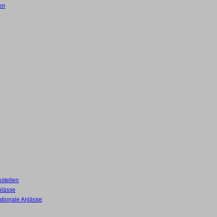
en
stellen
nlässe
ationale Anlässe