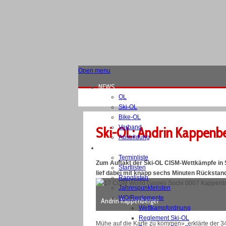
Open menu
NEWS
OL
Ski-OL
Bike-OL
Verband
Ski-OL: Andrin Kappenb
Ausbildung
WETTKÄMPFE
Terminliste
Zum Auftakt der Ski-OL CISM-Wettkämpfe in 
Startlisten
lief dabei mit knapp sechs Minuten Rückstand 
Ranglisten
Jahrespunktelisten
WO/Reglemente
Andrin Kappenberger
Wettkampfordnung
Reglement Ski-OL
Mühe auf die Karte zu kommen», erklärte der 3