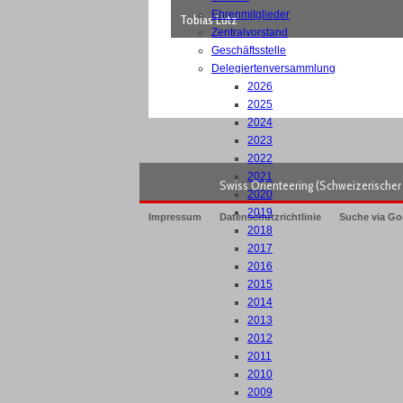
Ehrenmitglieder
Tobias Lutz
Zentralvorstand
Geschäftsstelle
Delegiertenversammlung
2026
2025
2024
2023
2022
2021
Swiss Orienteering (Schweizerischer 
2020
2019
Impressum
Datenschutzrichtlinie
Suche via Go
2018
2017
2016
2015
2014
2013
2012
2011
2010
2009