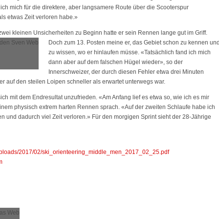
 ich mich für die direktere, aber langsamere Route über die Scooterspur
s etwas Zeit verloren habe.»
wei kleinen Unsicherheiten zu Beginn hatte er sein Rennen lange gut
im Griff.
Doch zum 13. Posten meine er, das Gebiet schon zu kennen un
zu wissen, wo er hinlaufen müsse. «Tatsächlich fand ich mich
dann aber auf dem falschen Hügel wieder», so der
Innerschweizer, der durch diesen Fehler etwa drei Minuten
er auf den steilen Loipen schneller als erwartet unterwegs war.
 sich mit dem Endresultat unzufrieden. «Am Anfang lief es etwa so, wie ich es mir
inem physisch extrem harten Rennen sprach. «Auf der zweiten Schlaufe habe ich
 und dadurch viel Zeit verloren.» Für den morgigen Sprint sieht der 28-Jährige
/uploads/2017/02/ski_orienteering_middle_men_2017_02_25.pdf
m