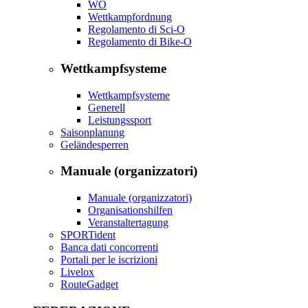
WO
Wettkampfordnung
Regolamento di Sci-O
Regolamento di Bike-O
Wettkampfsysteme
Wettkampfsysteme
Generell
Leistungssport
Saisonplanung
Geländesperren
Manuale (organizzatori)
Manuale (organizzatori)
Organisationshilfen
Veranstaltertagung
SPORTident
Banca dati concorrenti
Portali per le iscrizioni
Livelox
RouteGadget