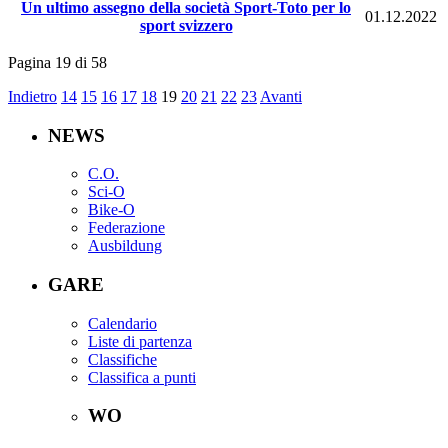
Un ultimo assegno della società Sport-Toto per lo
01.12.2022
sport svizzero
Pagina 19 di 58
Indietro
14
15
16
17
18
19
20
21
22
23
Avanti
NEWS
C.O.
Sci-O
Bike-O
Federazione
Ausbildung
GARE
Calendario
Liste di partenza
Classifiche
Classifica a punti
WO