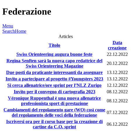
Federazione
Menu
Search
Home
Articles
Data
Titolo
creazione
Swiss Orienteering augura buone feste
22.12.2022
Regina Senften sarà la nuova capo redattrice del
20.12.2022
Swiss Orienteering Magazine
Due posti da praticante interessanti da assegnare
13.12.2022
Invito a partecipare al progetto #Youngsters 2023
13.12.2022
Si cerca allenatrice/ore sprint per l’NLZ Zurigo
12.12.2022
Invito per il convegno di cartografia 2023
08.12.2022
Véronique Ruppenthal è una nuova allenatrice
08.12.2022
professionista sport di prestazione
Cambiamenti del regolamento gare (WO) così come
07.12.2022
del regolamento delle voci della federazione
Iscriversi ora per il corso base per la creazione di
06.12.2022
cartine da C.O. sprint