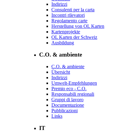
Indirizzi
Consulenti per la carta
Incontri rilevatori
Regolamento carte
Herstellung von OL Karten
Kartenprojekte
OL Karten der Schweiz
Ausbildung
C.O. & ambiente
C.O. & ambiente
Übersicht
Indirizzi
Umwelt-Empfehlungen
Premio eco - C.O.
Responsabili regionali
Gruppi di lavoro
Documentazione
Pubblicazioni
Links
IT