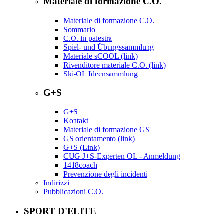
Materiale di formazione C.O.
Materiale di formazione C.O.
Sommario
C.O. in palestra
Spiel- und Übungssammlung
Materiale sCOOL (link)
Rivenditore materiale C.O. (link)
Ski-OL Ideensammlung
G+S
G+S
Kontakt
Materiale di formazione GS
GS orientamento (link)
G+S (Link)
CUG J+S-Experten OL - Anmeldung
1418coach
Prevenzione degli incidenti
Indirizzi
Pubblicazioni C.O.
SPORT D'ELITE