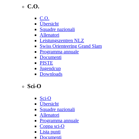
C.O.
C.O.
Übersicht
Squadre nazionali
Allenatori
Leistungszentren NLZ
Swiss Orienteering Grand Slam
Programma annuale
Documenti
PISTE
Jugendcup
Downloads
Sci-O
Sci-O
Übersicht
Squadre nazionali
Allenatori
Programma annuale
Coppa sci-O
Lista punti
Documenti