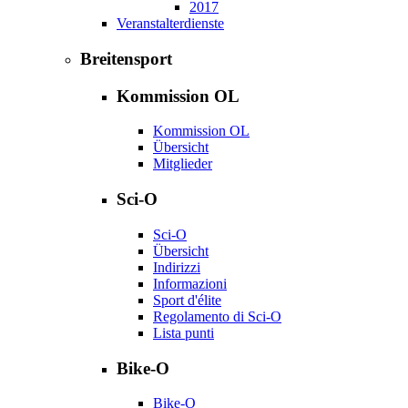
2017
Veranstalterdienste
Breitensport
Kommission OL
Kommission OL
Übersicht
Mitglieder
Sci-O
Sci-O
Übersicht
Indirizzi
Informazioni
Sport d'élite
Regolamento di Sci-O
Lista punti
Bike-O
Bike-O