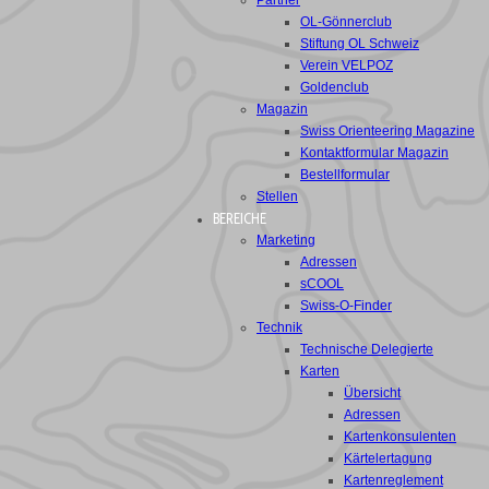
Partner
OL-Gönnerclub
Stiftung OL Schweiz
Verein VELPOZ
Goldenclub
Magazin
Swiss Orienteering Magazine
Kontaktformular Magazin
Bestellformular
Stellen
BEREICHE
Marketing
Adressen
sCOOL
Swiss-O-Finder
Technik
Technische Delegierte
Karten
Übersicht
Adressen
Kartenkonsulenten
Kärtelertagung
Kartenreglement