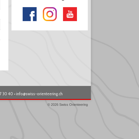
87 30 40 •
info@swiss-orienteering.ch
© 2026 Swiss Orienteering