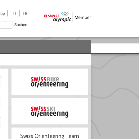
hop
IT
FR
Suchen
Swiss Orienteering Team