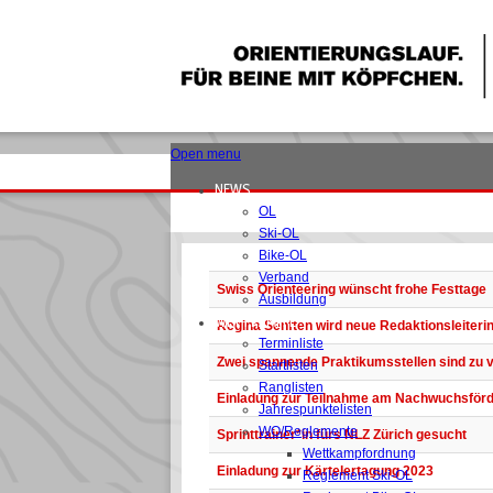
Open menu
NEWS
OL
Ski-OL
Bike-OL
Verband
Swiss Orienteering wünscht frohe Festtage
Ausbildung
WETTKÄMPFE
Regina Senften wird neue Redaktionsleiteri
Terminliste
Zwei spannende Praktikumsstellen sind zu 
Startlisten
Ranglisten
Einladung zur Teilnahme am Nachwuchsförd
Jahrespunktelisten
WO/Reglemente
Sprinttrainer*in fürs NLZ Zürich gesucht
Wettkampfordnung
Einladung zur Kärtelertagung 2023
Reglement Ski-OL