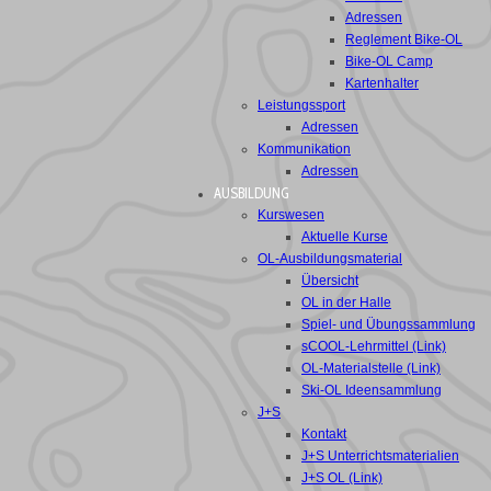
Adressen
Reglement Bike-OL
Bike-OL Camp
Kartenhalter
Leistungssport
Adressen
Kommunikation
Adressen
AUSBILDUNG
Kurswesen
Aktuelle Kurse
OL-Ausbildungsmaterial
Übersicht
OL in der Halle
Spiel- und Übungssammlung
sCOOL-Lehrmittel (Link)
OL-Materialstelle (Link)
Ski-OL Ideensammlung
J+S
Kontakt
J+S Unterrichtsmaterialien
J+S OL (Link)