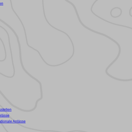
en
stellen
nlässe
ationale Anlässe