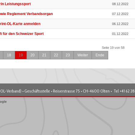
rin Leistungssport
08.12.2022
owie Reglement Verbandsorgan
07.12.2022
print-OL-Karte anmelden
06.12.2022
ft für den Schweizer Sport
01.12.2022
Seite 19 von 58
18
19
20
21
22
23
Weiter
Ende
OL-Verband) • Geschäftsstelle • Reiserstrasse 75 • CH-4600 Olten • Tel +41 62 2
ogle