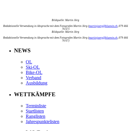
Bildquelle: Martin Jörg
Redaktionelle Verwendung in Absprache mit dem Fotografen Martin Jörg (
martinjoerg@bluewin.ch
, 079 466
76 67)
Bildquelle: Martin Jörg
Redaktionelle Verwendung in Absprache mit dem Fotografen Martin Jörg (
martinjoerg@bluewin.ch
, 079 466
76 67)
NEWS
OL
Ski-OL
Bike-OL
Verband
Ausbildung
WETTKÄMPFE
Terminliste
Startlisten
Ranglisten
Jahrespunktelisten