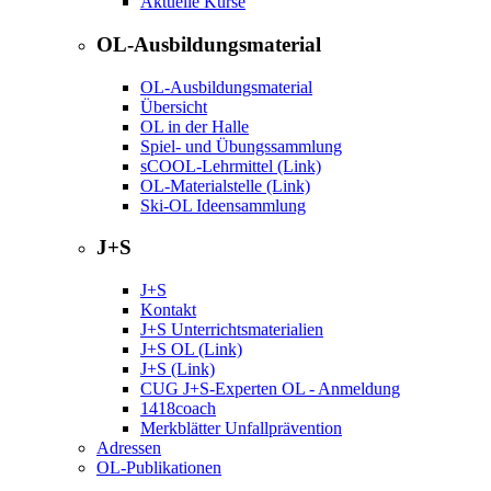
Aktuelle Kurse
OL-Ausbildungsmaterial
OL-Ausbildungsmaterial
Übersicht
OL in der Halle
Spiel- und Übungssammlung
sCOOL-Lehrmittel (Link)
OL-Materialstelle (Link)
Ski-OL Ideensammlung
J+S
J+S
Kontakt
J+S Unterrichtsmaterialien
J+S OL (Link)
J+S (Link)
CUG J+S-Experten OL - Anmeldung
1418coach
Merkblätter Unfallprävention
Adressen
OL-Publikationen