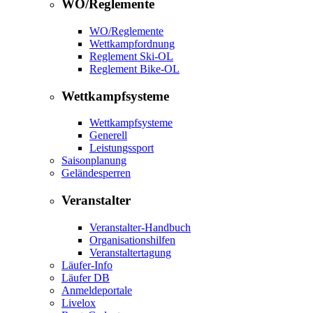
WO/Reglemente
WO/Reglemente
Wettkampfordnung
Reglement Ski-OL
Reglement Bike-OL
Wettkampfsysteme
Wettkampfsysteme
Generell
Leistungssport
Saisonplanung
Geländesperren
Veranstalter
Veranstalter-Handbuch
Organisationshilfen
Veranstaltertagung
Läufer-Info
Läufer DB
Anmeldeportale
Livelox