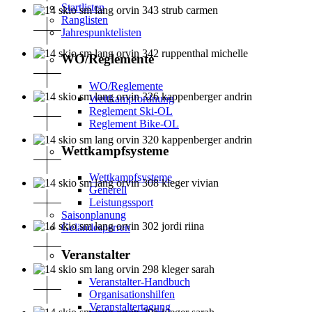
Startlisten
Ranglisten
Jahrespunktelisten
WO/Reglemente
WO/Reglemente
Wettkampfordnung
Reglement Ski-OL
Reglement Bike-OL
Wettkampfsysteme
Wettkampfsysteme
Generell
Leistungssport
Saisonplanung
Geländesperren
Veranstalter
Veranstalter-Handbuch
Organisationshilfen
Veranstaltertagung