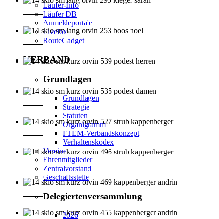
Läufer-Info
Läufer DB
Anmeldeportale
Livelox
RouteGadget
VERBAND
Grundlagen
Grundlagen
Strategie
Statuten
Organigramm
FTEM-Verbandskonzept
Verhaltenskodex
Vereine
Ehrenmitglieder
Zentralvorstand
Geschäftsstelle
Delegiertenversammlung
2026