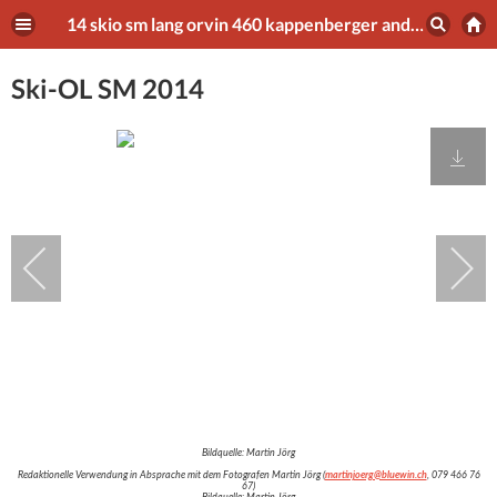
14 skio sm lang orvin 460 kappenberger andrin
Ski-OL SM 2014
Bildquelle: Martin Jörg
Redaktionelle Verwendung in Absprache mit dem Fotografen Martin Jörg (
martinjoerg@bluewin.ch
, 079 466 76
67)