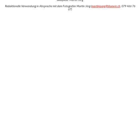
Bildquelle: Martin Jörg
Redaktionelle Verwendung in Absprache mit dem Fotografen Martin Jörg (
martinjoerg@bluewin.ch
, 079 466 76
67)