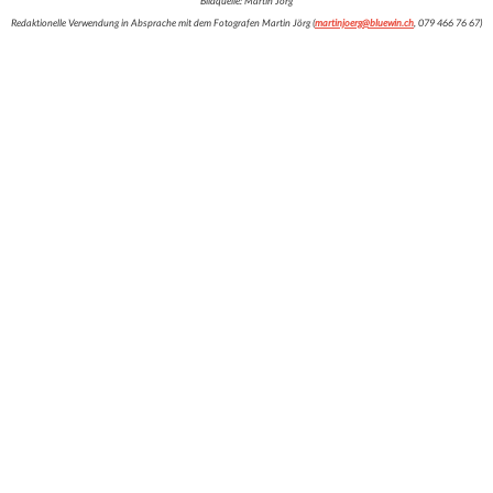
Bildquelle: Martin Jörg
Redaktionelle Verwendung in Absprache mit dem Fotografen Martin Jörg (
martinjoerg@bluewin.ch
, 079 466 76 67)