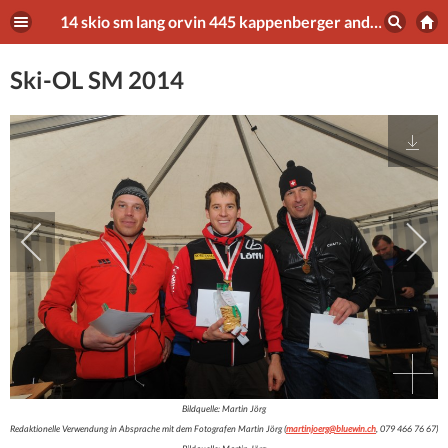
14 skio sm lang orvin 445 kappenberger andrin
Ski-OL SM 2014
Bildquelle: Martin Jörg
Redaktionelle Verwendung in Absprache mit dem Fotografen Martin Jörg (
martinjoerg@bluewin.ch
, 079 466 76 67)