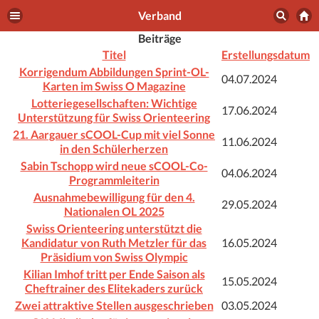
Verband
Beiträge
Titel
Erstellungsdatum
Korrigendum Abbildungen Sprint-OL-
04.07.2024
Karten im Swiss O Magazine
Lotteriegesellschaften: Wichtige
17.06.2024
Unterstützung für Swiss Orienteering
21. Aargauer sCOOL-Cup mit viel Sonne
11.06.2024
in den Schülerherzen
Sabin Tschopp wird neue sCOOL-Co-
04.06.2024
Programmleiterin
Ausnahmebewilligung für den 4.
29.05.2024
Nationalen OL 2025
Swiss Orienteering unterstützt die
Kandidatur von Ruth Metzler für das
16.05.2024
Präsidium von Swiss Olympic
Kilian Imhof tritt per Ende Saison als
15.05.2024
Cheftrainer des Elitekaders zurück
Zwei attraktive Stellen ausgeschrieben
03.05.2024