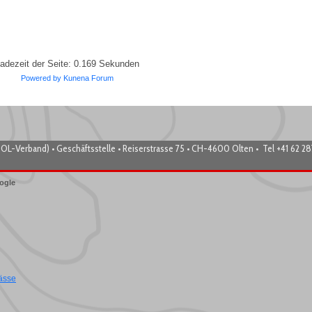
adezeit der Seite: 0.169 Sekunden
Powered by
Kunena Forum
OL-Verband) • Geschäftsstelle • Reiserstrasse 75 • CH-4600 Olten • Tel +41 62 2
ogle
ässe