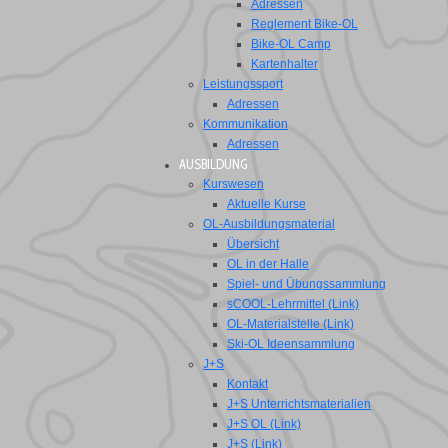
Adressen
Reglement Bike-OL
Bike-OL Camp
Kartenhalter
Leistungssport
Adressen
Kommunikation
Adressen
AUSBILDUNG
Kurswesen
Aktuelle Kurse
OL-Ausbildungsmaterial
Übersicht
OL in der Halle
Spiel- und Übungssammlung
sCOOL-Lehrmittel (Link)
OL-Materialstelle (Link)
Ski-OL Ideensammlung
J+S
Kontakt
J+S Unterrichtsmaterialien
J+S OL (Link)
J+S (Link)