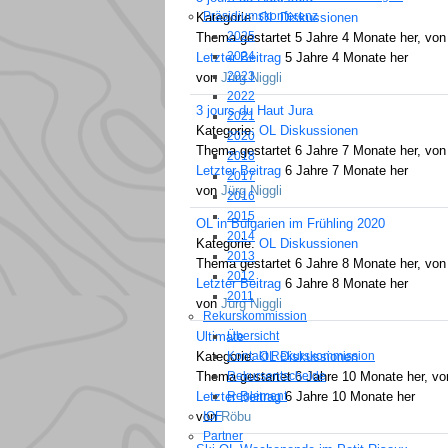
Präsidiumskonferenz
Kategorie:
OL Diskussionen
2025
Thema gestartet 5 Jahre 4 Monate her, vo
2024
Letzter Beitrag
5 Jahre 4 Monate her
2023
von
Jürg Niggli
2022
3 jours du Haut Jura
2021
Kategorie:
OL Diskussionen
2020
Thema gestartet 6 Jahre 7 Monate her, vo
2018
Letzter Beitrag
6 Jahre 7 Monate her
2017
von
Jürg Niggli
2016
2015
OL in Bulgarien im Frühling 2020
2014
Kategorie:
OL Diskussionen
2013
Thema gestartet 6 Jahre 8 Monate her, vo
2012
Letzter Beitrag
6 Jahre 8 Monate her
2011
von
Jürg Niggli
Rekurskommission
Übersicht
Ultimate
Kontakt Rekurskommission
Kategorie:
OL Diskussionen
Rekursentscheide
Thema gestartet 6 Jahre 10 Monate her, v
Reglement
Letzter Beitrag
6 Jahre 10 Monate her
IOF
von
Röbu
Partner