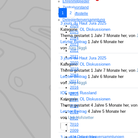
Ehrenmitglieder
Zentralvorstand
1
2
Geschäftsstelle
Delegiertenversammlung
3 jours du Haut Jura 2025
2026
Kategorie:
OL Diskussionen
2025
Thema gestartet 1 Jahr 7 Monate her, von
2024
Letzter Beitrag
1 Jahr 6 Monate her
2023
von
Jürg Niggli
2022
2021
3 jours du Haut Jura 2025
2020
Kategorie:
OL Diskussionen
2019
Thema gestartet 1 Jahr 7 Monate her, von
2018
Letzter Beitrag
1 Jahr 6 Monate her
2017
von
Jürg Niggli
2016
IOF sperrt Russland
2015
Kategorie:
OL Diskussionen
2014
Thema gestartet 4 Jahre 5 Monate her, vo
2013
Letzter Beitrag
4 Jahre 5 Monate her
2012
von
Ueli Hofstetter
2011
2010
1
2
2009
Alle Delegiertenversammlungen
3 jours du Haut Jura