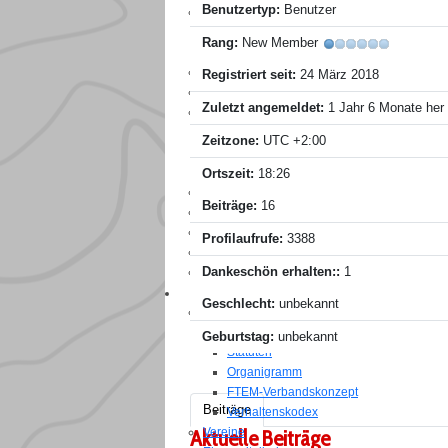
Benutzertyp:
Benutzer
Wettkampfsysteme
Generell
Rang:
New Member
Leistungssport
Saisonplanung
Registriert seit:
24 März 2018
Geländesperren
Zuletzt angemeldet:
1 Jahr 6 Monate her
Veranstalter
Veranstalter-Handbuch
Zeitzone:
UTC +2:00
Organisationshilfen
Veranstaltertagung
Ortszeit:
18:26
Läufer-Info
Beiträge:
16
Läufer DB
Anmeldeportale
Profilaufrufe:
3388
Livelox
Dankeschön erhalten::
1
RouteGadget
VERBAND
Geschlecht:
unbekannt
Grundlagen
Strategie
Geburtstag:
unbekannt
Statuten
Organigramm
FTEM-Verbandskonzept
Beiträge
Verhaltenskodex
Vereine
Aktuelle Beiträge