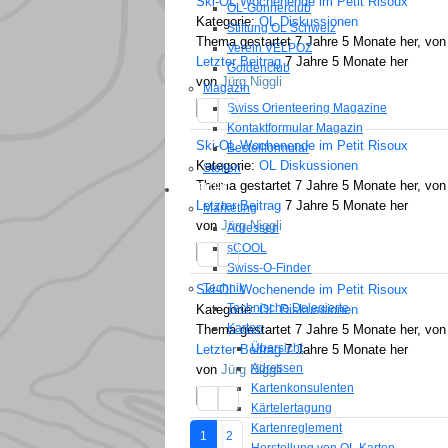
Ski-OL Wochenende im Petit Risoux
OL-Gönnerclub
Kategorie:
OL Diskussionen
Stiftung OL Schweiz
Thema gestartet 7 Jahre 5 Monate her, vo
Verein VELPOZ
Letzter Beitrag
7 Jahre 5 Monate her
Goldenclub
von
Jürg Niggli
Magazin
Swiss Orienteering Magazine
1
2
Kontaktformular Magazin
Ski-OL Wochenende im Petit Risoux
Bestellformular
Kategorie:
OL Diskussionen
Stellen
Thema gestartet 7 Jahre 5 Monate her, vo
BEREICHE
Letzter Beitrag
7 Jahre 5 Monate her
Marketing
von
Jürg Niggli
Adressen
sCOOL
1
2
Swiss-O-Finder
Technik
Ski-OL Wochenende im Petit Risoux
Technische Delegierte
Kategorie:
OL Diskussionen
Karten
Thema gestartet 7 Jahre 5 Monate her, vo
Übersicht
Letzter Beitrag
7 Jahre 5 Monate her
Adressen
von
Jürg Niggli
Kartenkonsulenten
1
2
Kärtelertagung
Kartenreglement
1
2