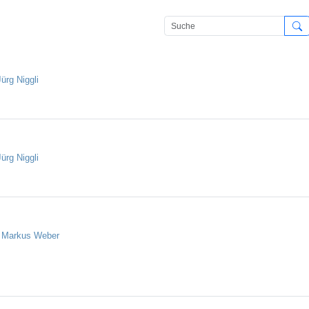
Jürg Niggli
Jürg Niggli
n
Markus Weber