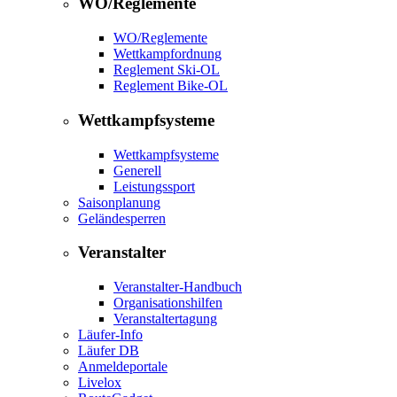
WO/Reglemente
WO/Reglemente
Wettkampfordnung
Reglement Ski-OL
Reglement Bike-OL
Wettkampfsysteme
Wettkampfsysteme
Generell
Leistungssport
Saisonplanung
Geländesperren
Veranstalter
Veranstalter-Handbuch
Organisationshilfen
Veranstaltertagung
Läufer-Info
Läufer DB
Anmeldeportale
Livelox