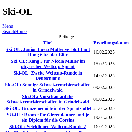
Ski-OL
Menu
Search
Home
Beiträge
Titel
Erstellungsdatum
Ski-OL: Junior Lavio Müller verblüfft mit
16.02.2025
Rang 6 bei der Elite
Ski-OL: Rang 3 für Nicola Müller im
15.02.2025
physischen Weltcup-Sprint
Ski-OL: Zweite Weltcup-Runde in
14.02.2025
Deutschland
Ski-OL: Sonnige Schweizermeisterschaften
09.02.2025
in Grindelwald
Ski-OL: Vorschau auf die
06.02.2025
Schweizermeisterschaften in Grindelwald
Ski-OL: Bronzemedaille in der Sprintstaffel
21.01.2025
Ski-OL: Bronze für Giezendanner und je
19.01.2025
ein Diplom für die Corsins
Ski-OL: Selektionen Weltcup-Runde 2
16.01.2025