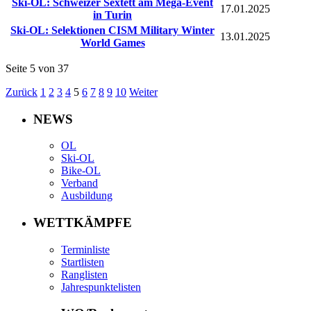
Ski-OL: Schweizer Sextett am Mega-Event
17.01.2025
in Turin
Ski-OL: Selektionen CISM Military Winter
13.01.2025
World Games
Seite 5 von 37
Zurück
1
2
3
4
5
6
7
8
9
10
Weiter
NEWS
OL
Ski-OL
Bike-OL
Verband
Ausbildung
WETTKÄMPFE
Terminliste
Startlisten
Ranglisten
Jahrespunktelisten