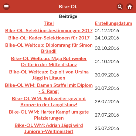
Bike-OL
Beiträge
Titel
Erstellungsdatum
Bike-OL: Selektionsbestimmungen 2017
01.12.2016
Bike-OL: Kader-Selektionen für 2017
24.10.2016
Bike-OL Weltcup: Diplomrang für Simon
02.10.2016
Brändli
Bike-OL Weltcup: Maja Rothweiler
01.10.2016
Dritte in der Mitteldistanz
Bike-OL Weltcup: Exploit von Ursina
30.09.2016
Jäggi in Litauen
BIke-OL WM: Damen Staffel mit Diplom
30.07.2016
- 5. Rang!
Bike-OL WM: Rothweiler gewinnt
29.07.2016
Bronze in der Langdistanz!
Bike-OL WM: Harter Kampf um gute
27.07.2016
Platzierungen
Bike-OL WM: Adrian Jäggi wird
25.07.2016
Junioren-Weltmeister!