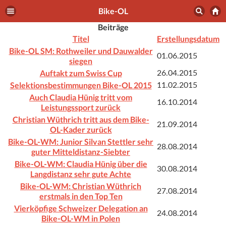
Bike-OL
Beiträge
Titel
Erstellungsdatum
Bike-OL SM: Rothweiler und Dauwalder
01.06.2015
siegen
Auftakt zum Swiss Cup
26.04.2015
Selektionsbestimmungen Bike-OL 2015
11.02.2015
Auch Claudia Hünig tritt vom
16.10.2014
Leistungssport zurück
Christian Wüthrich tritt aus dem Bike-
21.09.2014
OL-Kader zurück
Bike-OL-WM: Junior Silvan Stettler sehr
28.08.2014
guter Mitteldistanz-Siebter
Bike-OL-WM: Claudia Hünig über die
30.08.2014
Langdistanz sehr gute Achte
Bike-OL-WM: Christian Wüthrich
27.08.2014
erstmals in den Top Ten
Vierköpfige Schweizer Delegation an
24.08.2014
Bike-OL-WM in Polen